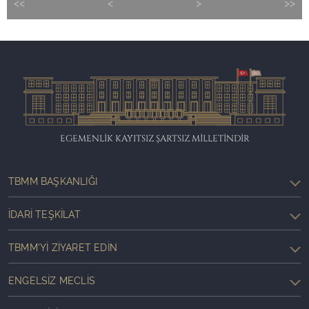
<<
<
>
>>
EGEMENLİK KAYITSIZ ŞARTSIZ MİLLETİNDİR
TBMM BAŞKANLIĞI
İDARI TEŞKILAT
TBMM'YI ZIYARET EDIN
ENGELSIZ MECLIS