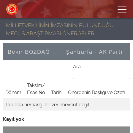
MİLLETVEKİLİNİN İMZASININ BULUNDUĞU
MECLİS ARAŞTIRMASI ÖNERGELERİ
Bekir BOZDAĞ
Şanlıurfa - AK Parti
Ara:
Taksim/
Dönem
Esas No
Tarihi
Önergenin Başlığı ve Özeti
Tabloda herhangi bir veri mevcut değil
Kayıt yok