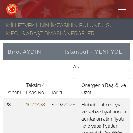
MİLLETVEKİLİNİN İMZASININ BULUNDUĞU
MECLİS ARAŞTIRMASI ÖNERGELERİ
Birol AYDIN
İstanbul - YENİ YOL
Ara:
Taksim/
Önergenin Başlığı ve
Dönem
Esas No
Tarihi
Özeti
28
10/4453
30.07.2026
Hububat ile meyve
ve sebze fiyatlarında
açıklanan alım fiyatı
ile piyasa fiyatları
arasındaki farklılığın