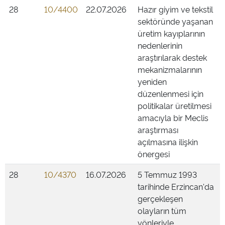
28
10/4400
22.07.2026
Hazır giyim ve tekstil
sektöründe yaşanan
üretim kayıplarının
nedenlerinin
araştırılarak destek
mekanizmalarının
yeniden
düzenlenmesi için
politikalar üretilmesi
amacıyla bir Meclis
araştırması
açılmasına ilişkin
önergesi
28
10/4370
16.07.2026
5 Temmuz 1993
tarihinde Erzincan'da
gerçekleşen
olayların tüm
yönleriyle