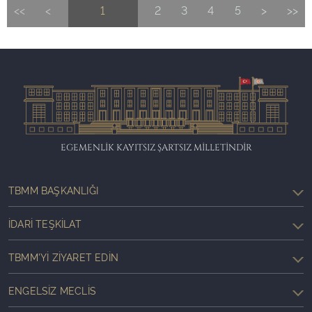
<<
<
1
2
3
4
5
>
>>
EGEMENLİK KAYITSIZ ŞARTSIZ MİLLETİNDİR
TBMM BAŞKANLIĞI
İDARI TEŞKILAT
TBMM'YI ZIYARET EDIN
ENGELSIZ MECLIS