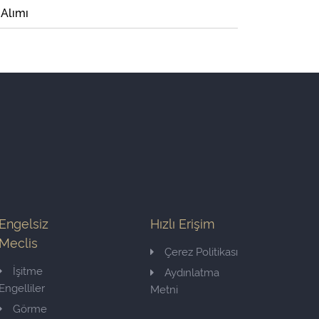
 Alımı
Engelsiz
Hızlı Erişim
Meclis
Çerez Politikası
İşitme
Aydınlatma
Engelliler
Metni
Görme