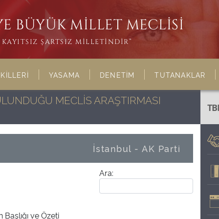
E BÜYÜK MİLLET MECLİSİ
KAYITSIZ ŞARTSIZ MİLLETİNDİR”
KİLLERİ
YASAMA
DENETİM
TUTANAKLAR
BULUNDUĞU MECLİS ARAŞTIRMASI
TB
İstanbul - AK Parti
Ara:
 Başlığı ve Özeti