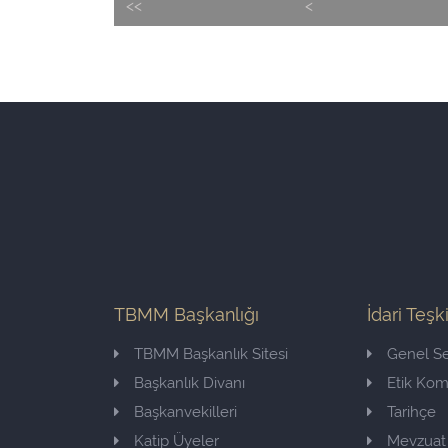
<<
<
TBMM Başkanlığı
İdari Teşk
TBMM Başkanlık Sitesi
Genel Se
Başkanlık Divanı
Etik Ko
Başkanvekilleri
Tarihçe
Katip Üyeler
Mevzuat