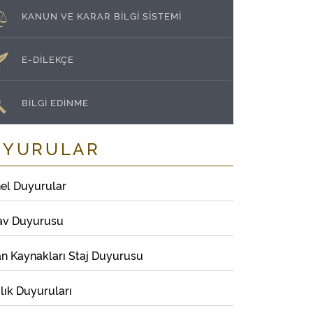
KANUN VE KARAR BİLGİ SİSTEMİ
E-DİLEKÇE
BİLGİ EDİNME
UYURULAR
el Duyurular
av Duyurusu
an Kaynakları Staj Duyurusu
lık Duyuruları