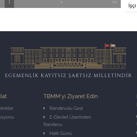
1
>
>>
İşçi
EGEMENLİK KAYITSIZ ŞARTSIZ MİLLETİNDİR
ilat
TBMM'yi Ziyaret Edin
kreter
Randevulu Gezi
misyonu
E-Devlet Üzerinden
Randevu
Halk Günü