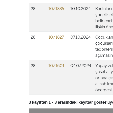
28
10/1835
10.10.2024
Kadınları
yönelik e
belirlene
ilişkin ön
28
10/1827
07.10.2024
Çocukları
çocukları
tedbirler
açılmasına
28
10/1601
04.07.2024
Yapay zek
yasal alt
ortaya çık
alınabilme
önergesi
3 kayıttan 1 - 3 arasındaki kayıtlar gösteriliy