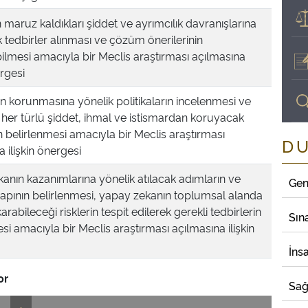
n maruz kaldıkları şiddet ve ayrımcılık davranışlarına
k tedbirler alınması ve çözüm önerilerinin
bilmesi amacıyla bir Meclis araştırması açılmasına
ergesi
n korunmasına yönelik politikaların incelenmesi ve
 her türlü şiddet, ihmal ve istismardan koruyacak
in belirlenmesi amacıyla bir Meclis araştırması
D
 ilişkin önergesi
anın kazanımlarına yönelik atılacak adımların ve
Gen
yapının belirlenmesi, yapay zekanın toplumsal alanda
arabileceği risklerin tespit edilerek gerekli tedbirlerin
Sın
si amacıyla bir Meclis araştırması açılmasına ilişkin
İns
or
Sağ