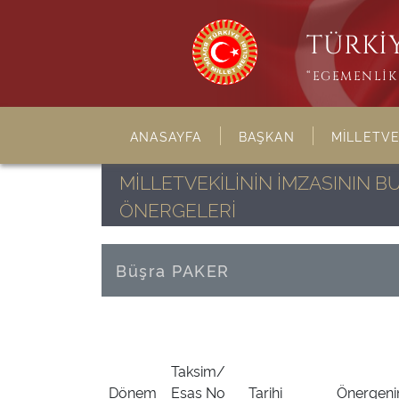
TÜRKİY
“EGEMENLİK 
ANASAYFA
BAŞKAN
MİLLETVE
MİLLETVEKİLİNİN İMZASININ 
ÖNERGELERİ
Büşra PAKER
Taksim/
Dönem
Esas No
Tarihi
Önergenin