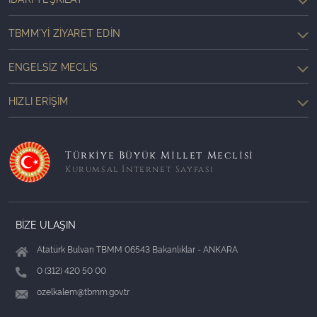
TBMM'YI ZIYARET EDIN
ENGELSIZ MECLIS
HIZLI ERIŞIM
Türkiye Büyük Millet Meclisi
Kurumsal İnternet Sayfası
BİZE ULAŞIN
Atatürk Bulvarı TBMM 06543 Bakanlıklar - ANKARA
0 (312) 420 50 00
ozelkalem@tbmm.gov.tr