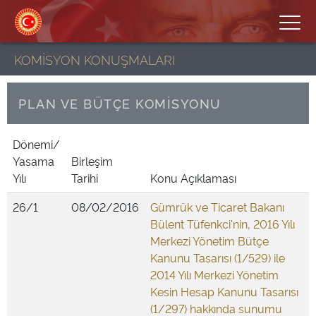
KOMİSYON KONUŞMALARI
PLAN VE BÜTÇE KOMİSYONU
Dönemi/
Yasama
Birleşim
Yılı
Tarihi
Konu Açıklaması
26/1
08/02/2016
Gümrük ve Ticaret Bakanı
Bülent Tüfenkci'nin, 2016 Yılı
Merkezi Yönetim Bütçe
Kanunu Tasarısı (1/529) ile
2014 Yılı Merkezi Yönetim
Kesin Hesap Kanunu Tasarısı
(1/297) hakkında sunumu