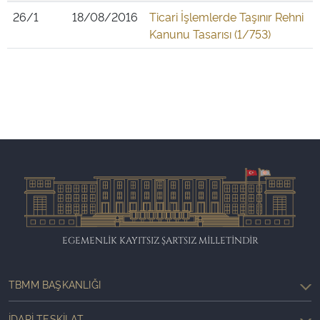
26/1
18/08/2016
Ticari İşlemlerde Taşınır Rehni
Kanunu Tasarısı (1/753)
EGEMENLİK KAYITSIZ ŞARTSIZ MİLLETİNDİR
TBMM BAŞKANLIĞI
İDARI TEŞKILAT