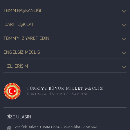
TBMM BAŞKANLIĞI
İDARI TEŞKILAT
TBMM'YI ZIYARET EDIN
ENGELSIZ MECLIS
HIZLI ERIŞIM
Türkiye Büyük Millet Meclisi
Kurumsal İnternet Sayfası
BİZE ULAŞIN
Atatürk Bulvarı TBMM 06543 Bakanlıklar - ANKARA