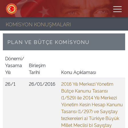
KOMİSYON KONUŞMALARI
PLAN VE BÜTÇE KOMİSYONU
Dönemi/
Yasama
Birleşim
Yılı
Tarihi
Konu Açıklaması
26/1
26/01/2016
2016 Yılı Merkezi Yönetim
Bütçe Kanunu Tasarısı
(1/529) ile 2014 Yılı Merkezi
Yönetim Kesin Hesap Kanunu
Tasarısı (1/297) ve Sayıştay
tezkereleri a) Türkiye Büyük
Millet Meclisi b) Sayıştay