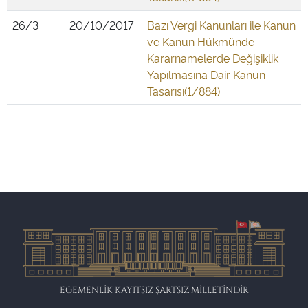
26/3
20/10/2017
Bazı Vergi Kanunları ile Kanun
ve Kanun Hükmünde
Kararnamelerde Değişiklik
Yapılmasına Dair Kanun
Tasarısı(1/884)
EGEMENLİK KAYITSIZ ŞARTSIZ MİLLETİNDİR