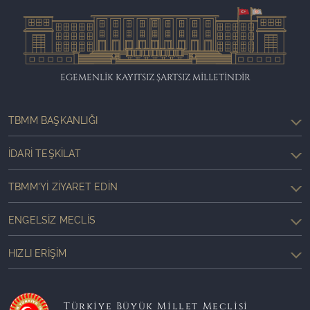
EGEMENLİK KAYITSIZ ŞARTSIZ MİLLETİNDİR
TBMM BAŞKANLIĞI
İDARI TEŞKILAT
TBMM'YI ZIYARET EDIN
ENGELSIZ MECLIS
HIZLI ERIŞIM
Türkiye Büyük Millet Meclisi