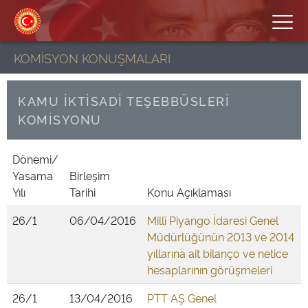
KOMİSYON KONUŞMALARI
KAMU İKTİSADİ TEŞEBBÜSLERİ
KOMİSYONU
Dönemi/
Yasama
Birleşim
Yılı
Tarihi
Konu Açıklaması
26/1
06/04/2016
Millî Piyango İdaresi Genel
Müdürlüğünün 2013 ve 2014
yıllarına ait bilanço ve netice
hesaplarının görüşmeleri
26/1
13/04/2016
PTT AŞ Genel