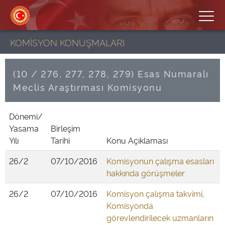
KOMİSYON KONUŞMALARI
(10 / 276, 277, 278, 279) Esas Numaralı
Meclis Araştırması Komisyonu
Dönemi/
Yasama
Birleşim
Yılı
Tarihi
Konu Açıklaması
26/2
07/10/2016
Komisyonun çalışma esasları
hakkında görüşmeler
26/2
07/10/2016
Komisyon çalışma takvimi,
Komisyonda
görevlendirilecek uzmanların