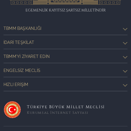
EGEMENLİK KAYITSIZ ŞARTSIZ MİLLETİNDİR
TBMM BAŞKANLIĞI
İDARI TEŞKILAT
TBMM'YI ZIYARET EDIN
ENGELSIZ MECLIS
HIZLI ERIŞIM
Türkiye Büyük Millet Meclisi
Kurumsal İnternet Sayfası