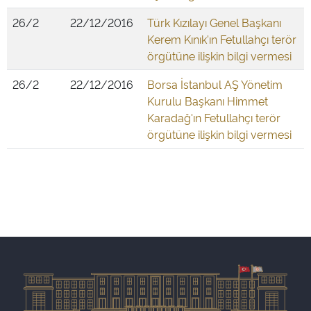
26/2
22/12/2016
Türk Kızılayı Genel Başkanı
Kerem Kınık'ın Fetullahçı terör
örgütüne ilişkin bilgi vermesi
26/2
22/12/2016
Borsa İstanbul AŞ Yönetim
Kurulu Başkanı Himmet
Karadağ'ın Fetullahçı terör
örgütüne ilişkin bilgi vermesi