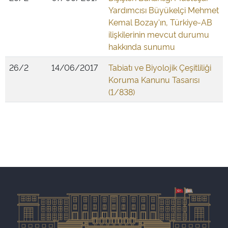
Yardımcısı Büyükelçi Mehmet
Kemal Bozay'ın, Türkiye-AB
ilişkilerinin mevcut durumu
hakkında sunumu
26/2
14/06/2017
Tabiatı ve Biyolojik Çeşitliliği
Koruma Kanunu Tasarısı
(1/838)