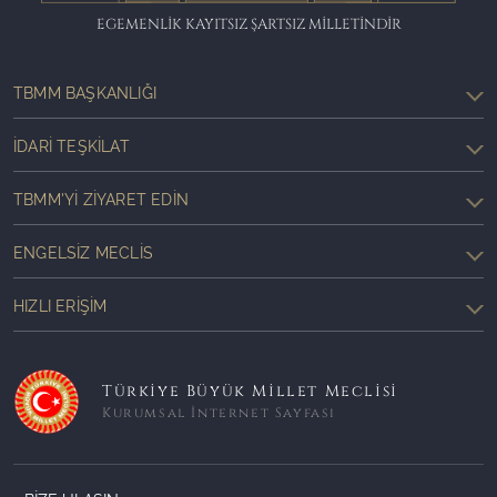
EGEMENLİK KAYITSIZ ŞARTSIZ MİLLETİNDİR
TBMM BAŞKANLIĞI
İDARI TEŞKILAT
TBMM'YI ZIYARET EDIN
ENGELSIZ MECLIS
HIZLI ERIŞIM
Türkiye Büyük Millet Meclisi
Kurumsal İnternet Sayfası