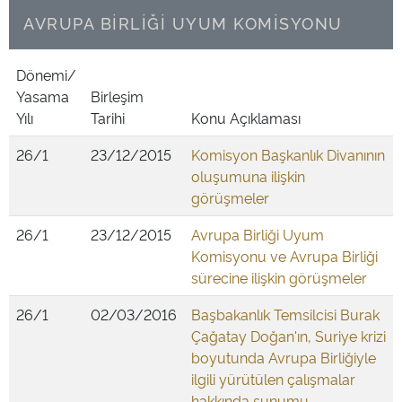
AVRUPA BİRLİĞİ UYUM KOMİSYONU
Dönemi/
Yasama
Birleşim
Yılı
Tarihi
Konu Açıklaması
26/1
23/12/2015
Komisyon Başkanlık Divanının
oluşumuna ilişkin
görüşmeler
26/1
23/12/2015
Avrupa Birliği Uyum
Komisyonu ve Avrupa Birliği
sürecine ilişkin görüşmeler
26/1
02/03/2016
Başbakanlık Temsilcisi Burak
Çağatay Doğan'ın, Suriye krizi
boyutunda Avrupa Birliğiyle
ilgili yürütülen çalışmalar
hakkında sunumu