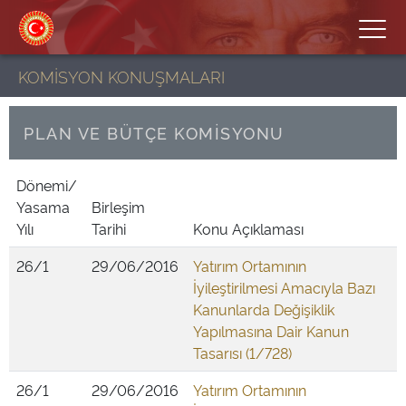
KOMİSYON KONUŞMALARI
PLAN VE BÜTÇE KOMİSYONU
Dönemi/
Yasama
Birleşim
Yılı
Tarihi
Konu Açıklaması
26/1
29/06/2016
Yatırım Ortamının
İyileştirilmesi Amacıyla Bazı
Kanunlarda Değişiklik
Yapılmasına Dair Kanun
Tasarısı (1/728)
26/1
29/06/2016
Yatırım Ortamının