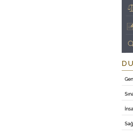
D
Gen
Sın
İns
Sağ