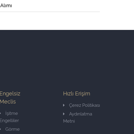
 Alımı
Engelsiz
Hızlı Erişim
Meclis
Çerez Politikası
İşitme
Aydınlatma
Engelliler
Metni
Görme