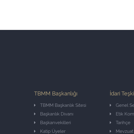
TBMM Başkanlığı
İdari Teşk
TBMM Başkanlık Sitesi
Genel Se
Başkanlık Divanı
Etik Ko
Başkanvekilleri
Tarihçe
Katip Üyeler
Mevzuat