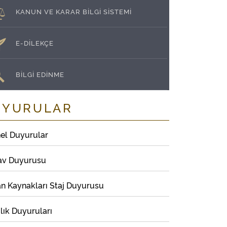
KANUN VE KARAR BİLGİ SİSTEMİ
E-DİLEKÇE
BİLGİ EDİNME
UYURULAR
el Duyurular
av Duyurusu
an Kaynakları Staj Duyurusu
lık Duyuruları