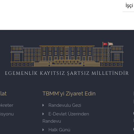
İşçi
EGEMENLİK KAYITSIZ ŞARTSIZ MİLLETİNDİR
ilat
TBMM'yi Ziyaret Edin
kreter
Randevulu Gezi
misyonu
E-Devlet Üzerinden
Randevu
Halk Günü