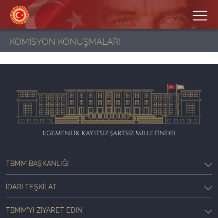
KOMİSYON KONUŞMALARI
EGEMENLİK KAYITSIZ ŞARTSIZ MİLLETİNDİR
TBMM BAŞKANLIĞI
İDARI TEŞKILAT
TBMM'YI ZIYARET EDIN