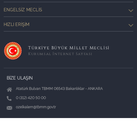
ENGELSIZ MECLIS
HIZLI ERIŞIM
Türkiye Büyük Millet Meclisi
Kurumsal İnternet Sayfası
BİZE ULAŞIN
Atatürk Bulvarı TBMM 06543 Bakanlıklar - ANKARA
0 (312) 420 50 00
ozelkalem@tbmm.gov.tr