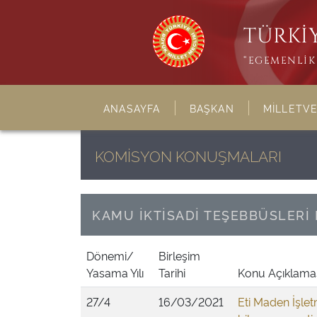
TÜRKİY
“EGEMENLİK 
ANASAYFA
BAŞKAN
MİLLETVE
KOMİSYON KONUŞMALARI
KAMU İKTİSADİ TEŞEBBÜSLERİ
Dönemi/
Birleşim
Yasama Yılı
Tarihi
Konu Açıklama
27/4
16/03/2021
Eti Maden İşlet