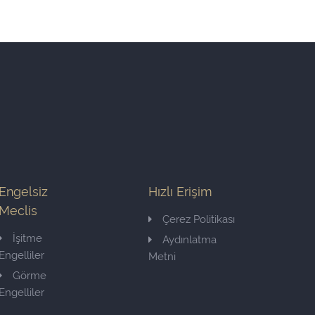
Engelsiz
Hızlı Erişim
Meclis
Çerez Politikası
İşitme
Aydınlatma
Engelliler
Metni
Görme
Engelliler