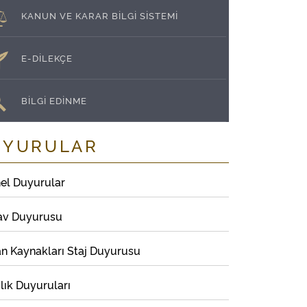
KANUN VE KARAR BİLGİ SİSTEMİ
E-DİLEKÇE
BİLGİ EDİNME
UYURULAR
el Duyurular
av Duyurusu
an Kaynakları Staj Duyurusu
lık Duyuruları