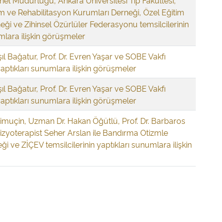
nel Müdürlüğü, Ankara Üniversitesi Tıp Fakültesi,
m ve Rehabilitasyon Kurumları Derneği, Özel Eğitim
ği ve Zihinsel Özürlüler Federasyonu temsilcilerinin
mlara ilişkin görüşmeler
şıl Bağatur, Prof. Dr. Evren Yaşar ve SOBE Vakfı
 yaptıkları sunumlara ilişkin görüşmeler
şıl Bağatur, Prof. Dr. Evren Yaşar ve SOBE Vakfı
 yaptıkları sunumlara ilişkin görüşmeler
Timuçin, Uzman Dr. Hakan Öğütlü, Prof. Dr. Barbaros
izyoterapist Seher Arslan ile Bandırma Otizmle
ği ve ZİÇEV temsilcilerinin yaptıkları sunumlara ilişkin