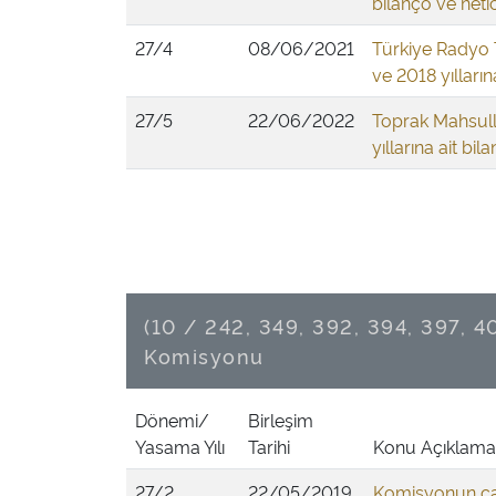
bilanço ve neti
27/4
08/06/2021
Türkiye Radyo
ve 2018 yılları
27/5
22/06/2022
Toprak Mahsull
yıllarına ait bi
(10 / 242, 349, 392, 394, 397, 4
Komisyonu
Dönemi/
Birleşim
Yasama Yılı
Tarihi
Konu Açıklama
27/2
22/05/2019
Komisyonun ça