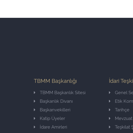
TBMM Başkanlığı
İdari Teşk
TBMM Başkanlık Sitesi
Genel Se
Başkanlık Divanı
Etik Ko
Başkanvekilleri
Tarihçe
Katip Üyeler
Mevzuat
İdare Amirleri
Teşkilat