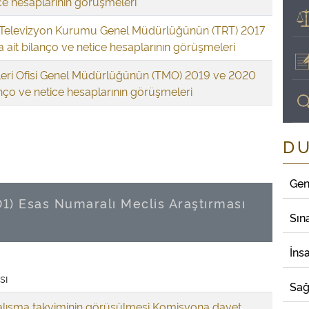
ce hesaplarının görüşmeleri
 Televizyon Kurumu Genel Müdürlüğünün (TRT) 2017
na ait bilanço ve netice hesaplarının görüşmeleri
eri Ofisi Genel Müdürlüğünün (TMO) 2019 ve 2020
lanço ve netice hesaplarının görüşmeleri
D
Gen
01) Esas Numaralı Meclis Araştırması
Sın
İns
sı
Sağ
lışma takviminin görüşülmesi Komisyona davet