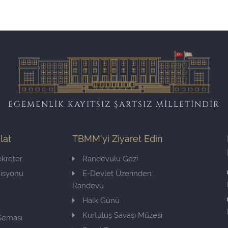
EGEMENLİK KAYITSIZ ŞARTSIZ MİLLETİNDİR
ilat
TBMM'yi Ziyaret Edin
kreter
Randevulu Gezi
misyonu
E-Devlet Üzerinden
Randevu
Halk Günü
Kurtuluş Savaşı Müzesi
 Şeması