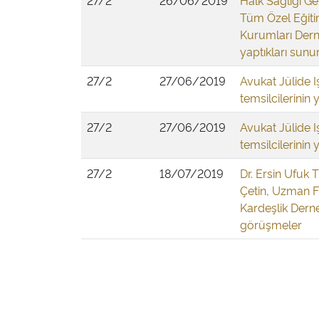
27/2
26/06/2019
Halk Sağlığı Ge
Tüm Özel Eğiti
Kurumları Derne
yaptıkları sunu
27/2
27/06/2019
Avukat Jülide I
temsilcilerinin
27/2
27/06/2019
Avukat Jülide I
temsilcilerinin
27/2
18/07/2019
Dr. Ersin Ufuk 
Çetin, Uzman F
Kardeşlik Derne
görüşmeler