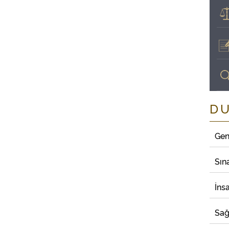
D
Gen
Sın
İns
Sağ