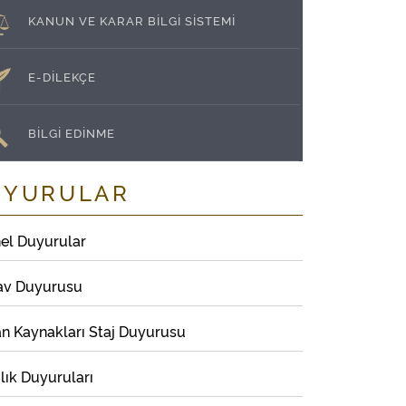
KANUN VE KARAR BİLGİ SİSTEMİ
E-DİLEKÇE
BİLGİ EDİNME
UYURULAR
el Duyurular
av Duyurusu
an Kaynakları Staj Duyurusu
lık Duyuruları