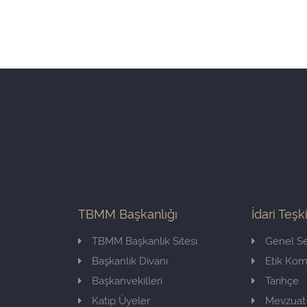
TBMM Başkanlığı
İdari Teşk
TBMM Başkanlık Sitesi
Genel Se
Başkanlık Divanı
Etik Ko
Başkanvekilleri
Tarihçe
Katip Üyeler
Mevzuat