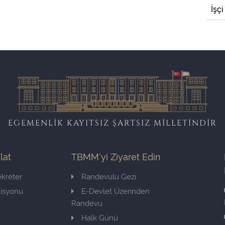
İşçi
EGEMENLİK KAYITSIZ ŞARTSIZ MİLLETİNDİR
ilat
TBMM'yi Ziyaret Edin
kreter
Randevulu Gezi
misyonu
E-Devlet Üzerinden
Randevu
Halk Günü