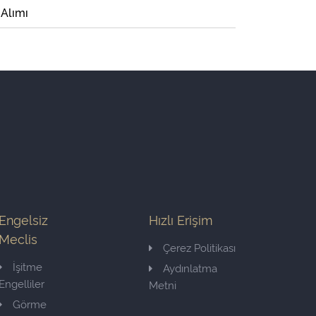
 Alımı
Engelsiz
Hızlı Erişim
Meclis
Çerez Politikası
İşitme
Aydınlatma
Engelliler
Metni
Görme