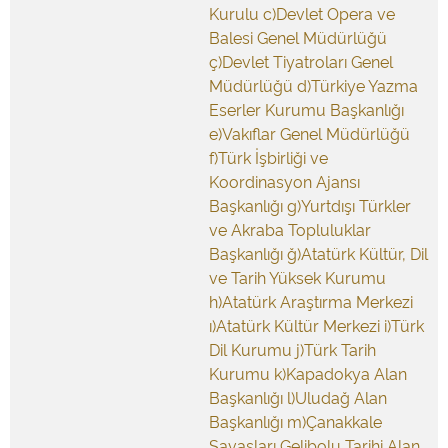
Kurulu c)Devlet Opera ve
Balesi Genel Müdürlüğü
ç)Devlet Tiyatroları Genel
Müdürlüğü d)Türkiye Yazma
Eserler Kurumu Başkanlığı
e)Vakıflar Genel Müdürlüğü
f)Türk İşbirliği ve
Koordinasyon Ajansı
Başkanlığı g)Yurtdışı Türkler
ve Akraba Topluluklar
Başkanlığı ğ)Atatürk Kültür, Dil
ve Tarih Yüksek Kurumu
h)Atatürk Araştırma Merkezi
ı)Atatürk Kültür Merkezi i)Türk
Dil Kurumu j)Türk Tarih
Kurumu k)Kapadokya Alan
Başkanlığı l)Uludağ Alan
Başkanlığı m)Çanakkale
Savaşları Gelibolu Tarihi Alan