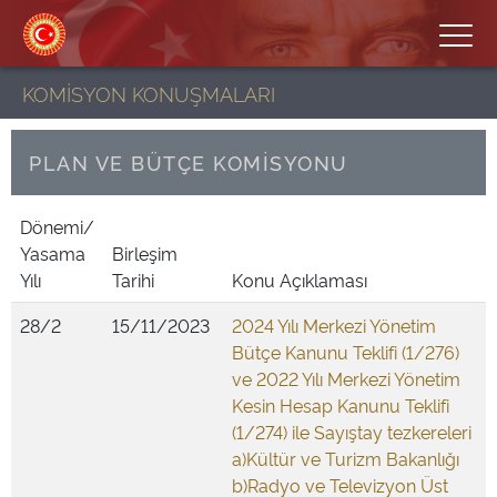
KOMİSYON KONUŞMALARI
PLAN VE BÜTÇE KOMİSYONU
Dönemi/
Yasama
Birleşim
Yılı
Tarihi
Konu Açıklaması
28/2
15/11/2023
2024 Yılı Merkezi Yönetim
Bütçe Kanunu Teklifi (1/276)
ve 2022 Yılı Merkezi Yönetim
Kesin Hesap Kanunu Teklifi
(1/274) ile Sayıştay tezkereleri
a)Kültür ve Turizm Bakanlığı
b)Radyo ve Televizyon Üst