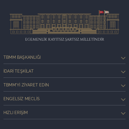
EGEMENLİK KAYITSIZ ŞARTSIZ MİLLETİNDİR
TBMM BAŞKANLIĞI
İDARI TEŞKILAT
TBMM'YI ZIYARET EDIN
ENGELSIZ MECLIS
HIZLI ERIŞIM