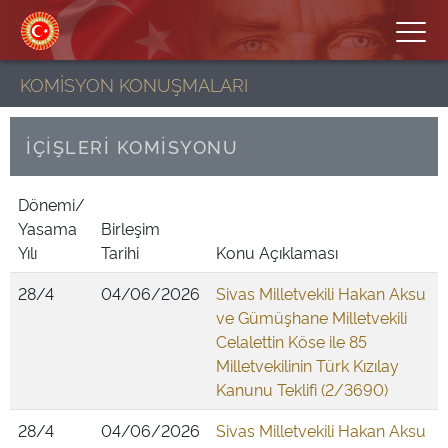
KOMİSYON KONUŞMALARI
İÇİŞLERİ KOMİSYONU
Dönemi/
Yasama
Birleşim
Yılı
Tarihi
Konu Açıklaması
28/4
04/06/2026
Sivas Milletvekili Hakan Aksu
ve Gümüşhane Milletvekili
Celalettin Köse ile 85
Milletvekilinin Türk Kızılay
Kanunu Teklifi (2/3690)
28/4
04/06/2026
Sivas Milletvekili Hakan Aksu