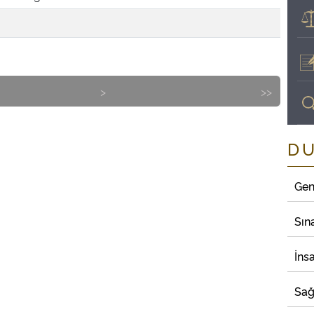
>
>>
D
Gen
Sın
İns
Sağ