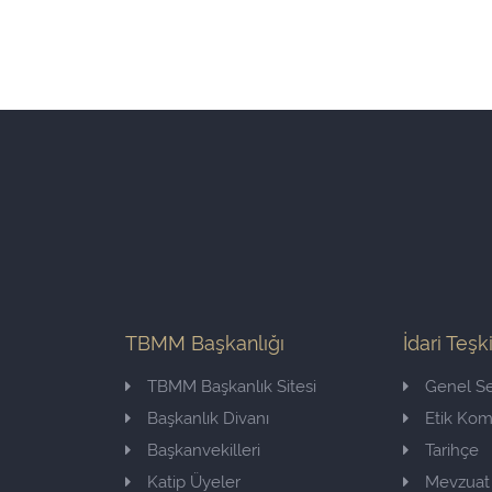
TBMM Başkanlığı
İdari Teşk
TBMM Başkanlık Sitesi
Genel Se
Başkanlık Divanı
Etik Ko
Başkanvekilleri
Tarihçe
Katip Üyeler
Mevzuat