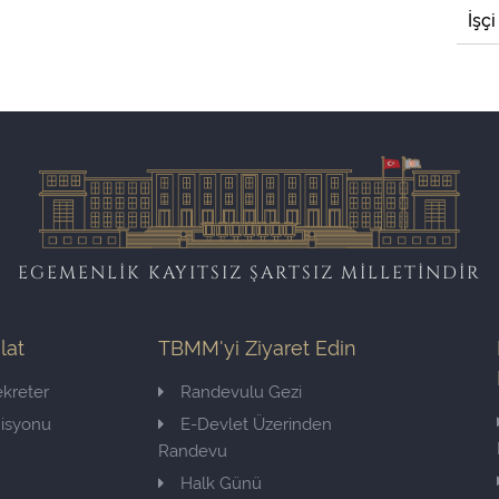
İşçi
EGEMENLİK KAYITSIZ ŞARTSIZ MİLLETİNDİR
ilat
TBMM'yi Ziyaret Edin
kreter
Randevulu Gezi
misyonu
E-Devlet Üzerinden
Randevu
Halk Günü