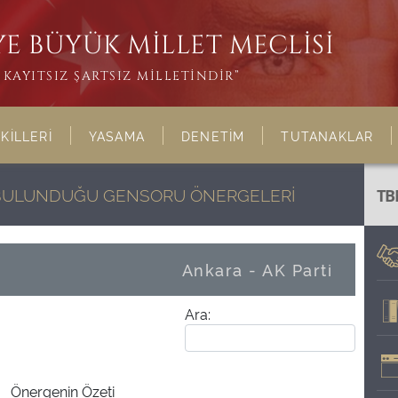
E BÜYÜK MİLLET MECLİSİ
KAYITSIZ ŞARTSIZ MİLLETİNDİR”
KİLLERİ
YASAMA
DENETİM
TUTANAKLAR
N BULUNDUĞU GENSORU ÖNERGELERİ
TB
Ankara - AK Parti
Ara:
Önergenin Özeti