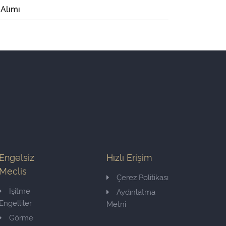
 Alımı
Engelsiz
Hızlı Erişim
Meclis
Çerez Politikası
İşitme
Aydınlatma
Engelliler
Metni
Görme