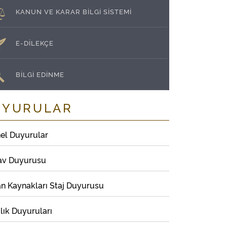
KANUN VE KARAR BİLGİ SİSTEMİ
E-DİLEKÇE
BİLGİ EDİNME
UYURULAR
el Duyurular
av Duyurusu
an Kaynakları Staj Duyurusu
lık Duyuruları