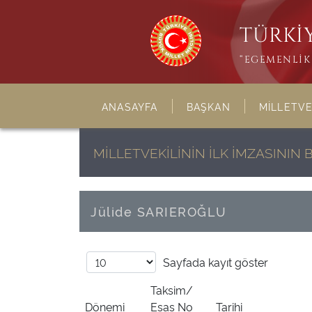
TÜRKİY
“EGEMENLİK 
ANASAYFA
BAŞKAN
MİLLETVE
MİLLETVEKİLİNİN İLK İMZASINI
Jülide SARIEROĞLU
Sayfada
kayıt göster
Taksim/
Dönemi
Esas No
Tarihi