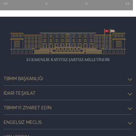
<<
<
>
>>
EGEMENLİK KAYITSIZ ŞARTSIZ MİLLETİNDİR
TBMM BAŞKANLIĞI
İDARI TEŞKILAT
TBMM'YI ZIYARET EDIN
ENGELSIZ MECLIS