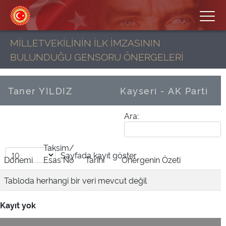
MİLLETVEKİLİNİN İLK İMZASININ
BULUNDUĞU GENSORU ÖNERGELERİ
Taner YILDIZ
Kayseri - AK Parti
Ara:
Taksim/
Sayfada
kayıt göster
Dönemi
Esas No
Tarihi
Önergenin Özeti
Tabloda herhangi bir veri mevcut değil
Kayıt yok