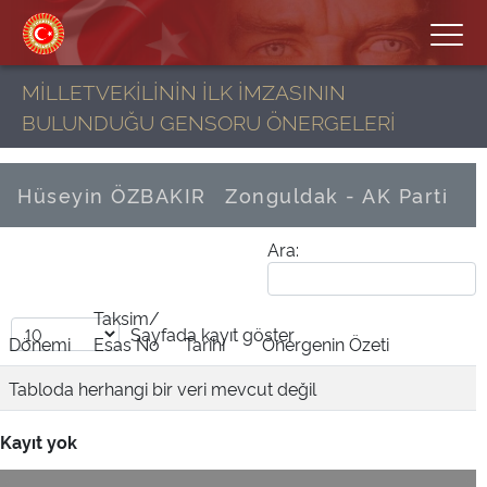
MİLLETVEKİLİNİN İLK İMZASININ
BULUNDUĞU GENSORU ÖNERGELERİ
Hüseyin ÖZBAKIR
Zonguldak - AK Parti
Ara:
Taksim/
Sayfada
kayıt göster
Dönemi
Esas No
Tarihi
Önergenin Özeti
Tabloda herhangi bir veri mevcut değil
Kayıt yok