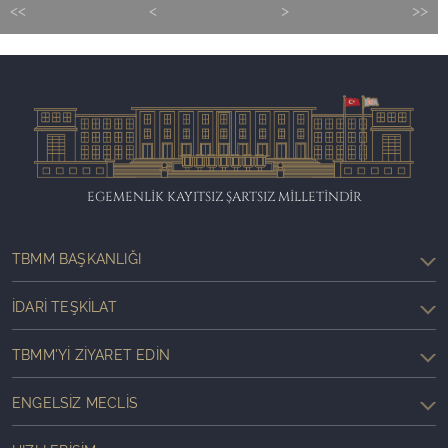
<<
<
>
>>
EGEMENLİK KAYITSIZ ŞARTSIZ MİLLETİNDİR
TBMM BAŞKANLIĞI
İDARI TEŞKILAT
TBMM'YI ZIYARET EDIN
ENGELSIZ MECLIS