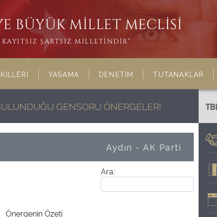
E BÜYÜK MİLLET MECLİSİ
KAYITSIZ ŞARTSIZ MİLLETİNDİR”
KİLLERİ
YASAMA
DENETİM
TUTANAKLAR
N BULUNDUĞU GENSORU ÖNERGELERİ
TB
Aydın - AK Parti
Ara:
Önergenin Özeti