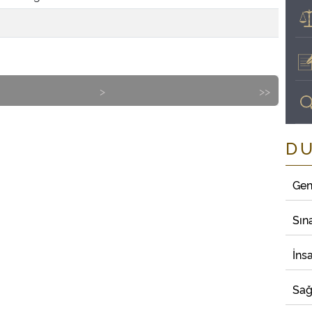
>
>>
D
Gen
Sın
İns
Sağ