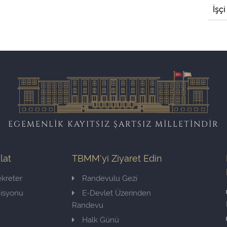
İşçi
EGEMENLİK KAYITSIZ ŞARTSIZ MİLLETİNDİR
ilat
TBMM'yi Ziyaret Edin
kreter
Randevulu Gezi
misyonu
E-Devlet Üzerinden
Randevu
Halk Günü