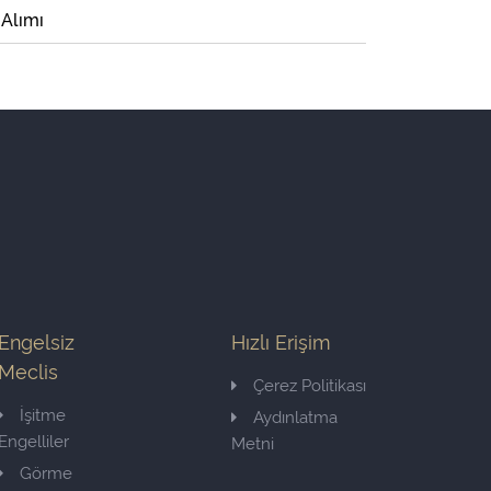
 Alımı
Engelsiz
Hızlı Erişim
Meclis
Çerez Politikası
İşitme
Aydınlatma
Engelliler
Metni
Görme