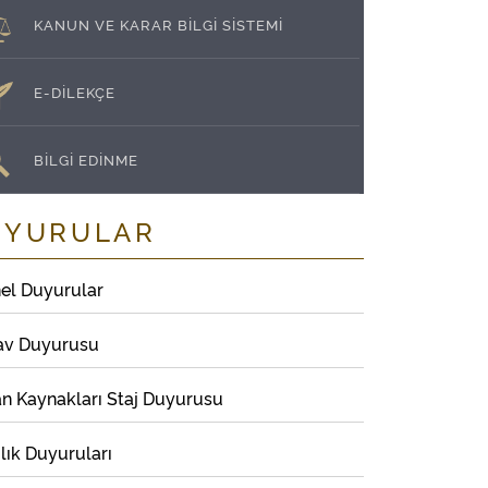
KANUN VE KARAR BİLGİ SİSTEMİ
E-DİLEKÇE
BİLGİ EDİNME
UYURULAR
el Duyurular
av Duyurusu
an Kaynakları Staj Duyurusu
lık Duyuruları