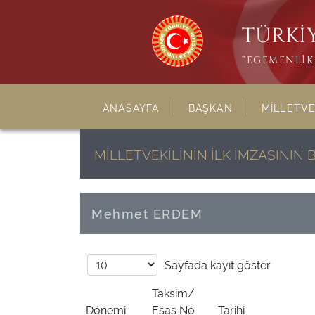
TÜRKİY
“EGEMENLİK 
ANASAYFA
BAŞKAN
MİLLETVE
MİLLETVEKİLİNİN İLK İMZASINI
Mehmet ERDEM
Sayfada
kayıt göster
Taksim/
Dönemi
Esas No
Tarihi