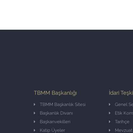
TBMM Başkanlığı
İdari Teşk
TBMM Başkanlık Sitesi
Genel Se
Başkanlık Divanı
Etik Ko
Başkanvekilleri
Tarihçe
Katip Üyeler
Mevzuat