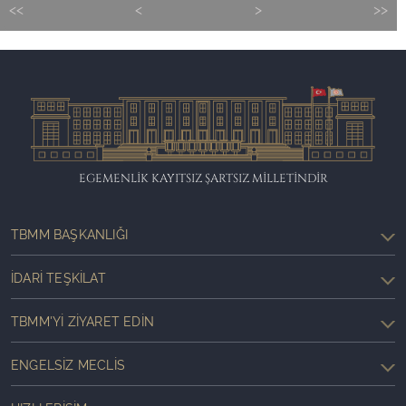
<<
<
>
>>
EGEMENLİK KAYITSIZ ŞARTSIZ MİLLETİNDİR
TBMM BAŞKANLIĞI
İDARI TEŞKILAT
TBMM'YI ZIYARET EDIN
ENGELSIZ MECLIS