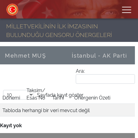
MİLLETVEKİLİNİN İLK İMZASININ
BULUNDUĞU GENSORU ÖNERGELERİ
Mehmet MUŞ
İstanbul - AK Parti
Ara:
Taksim/
Sayfada
kayıt göster
Dönemi
Esas No
Tarihi
Önergenin Özeti
Tabloda herhangi bir veri mevcut değil
Kayıt yok