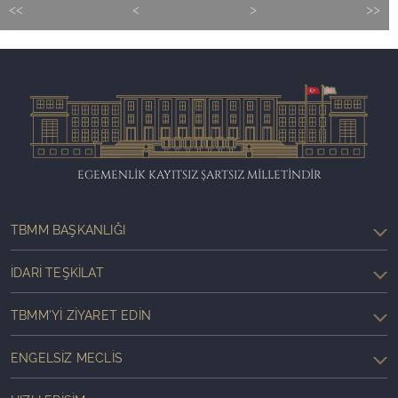
<<
<
>
>>
EGEMENLİK KAYITSIZ ŞARTSIZ MİLLETİNDİR
TBMM BAŞKANLIĞI
İDARI TEŞKILAT
TBMM'YI ZIYARET EDIN
ENGELSIZ MECLIS