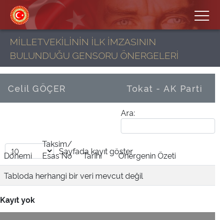
MİLLETVEKİLİNİN İLK İMZASININ
BULUNDUĞU GENSORU ÖNERGELERİ
Celil GÖÇER
Tokat - AK Parti
Ara:
Taksim/
Sayfada
kayıt göster
Dönemi
Esas No
Tarihi
Önergenin Özeti
Tabloda herhangi bir veri mevcut değil
Kayıt yok