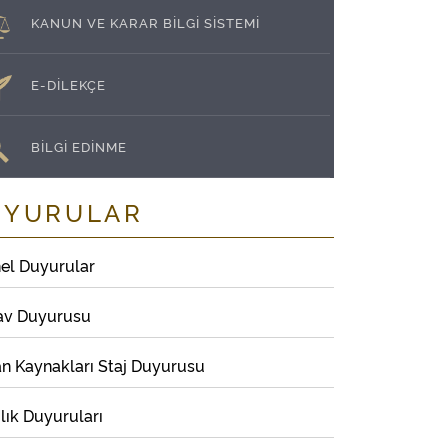
KANUN VE KARAR BİLGİ SİSTEMİ
E-DİLEKÇE
BİLGİ EDİNME
UYURULAR
el Duyurular
av Duyurusu
an Kaynakları Staj Duyurusu
lık Duyuruları