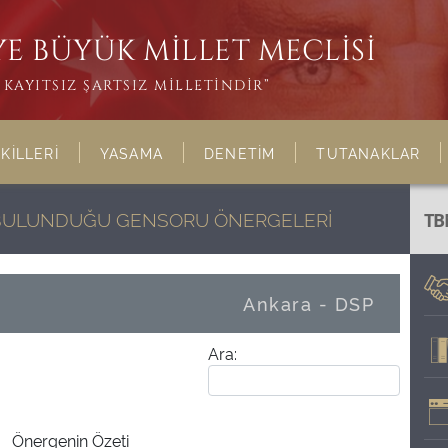
E BÜYÜK MİLLET MECLİSİ
KAYITSIZ ŞARTSIZ MİLLETİNDİR”
KİLLERİ
YASAMA
DENETİM
TUTANAKLAR
N BULUNDUĞU GENSORU ÖNERGELERİ
TB
Ankara - DSP
Ara:
Önergenin Özeti