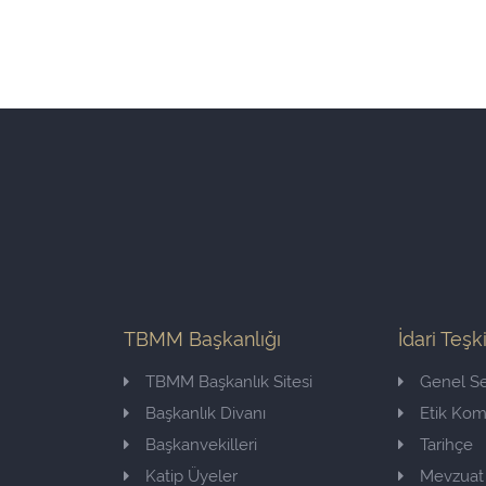
TBMM Başkanlığı
İdari Teşk
TBMM Başkanlık Sitesi
Genel Se
Başkanlık Divanı
Etik Ko
Başkanvekilleri
Tarihçe
Katip Üyeler
Mevzuat