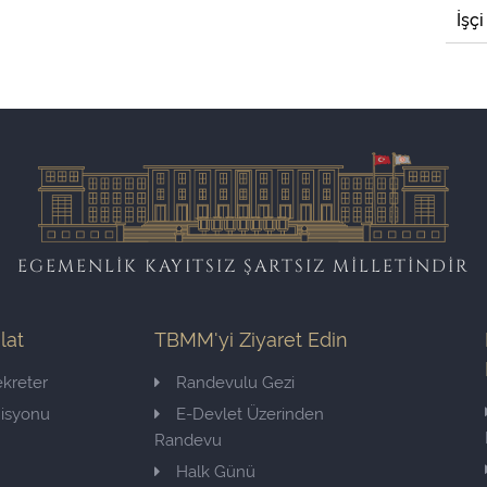
İşçi
EGEMENLİK KAYITSIZ ŞARTSIZ MİLLETİNDİR
ilat
TBMM'yi Ziyaret Edin
kreter
Randevulu Gezi
misyonu
E-Devlet Üzerinden
Randevu
Halk Günü