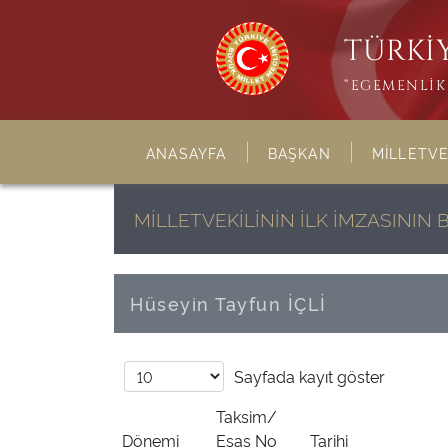
TÜRKİY
“EGEMENLİK 
ANASAYFA
BAŞKAN
MİLLETVE
MİLLETVEKİLİNİN İLK İMZASINI
Hüseyin Tayfun İÇLİ
Sayfada
kayıt göster
Taksim/
Dönemi
Esas No
Tarihi