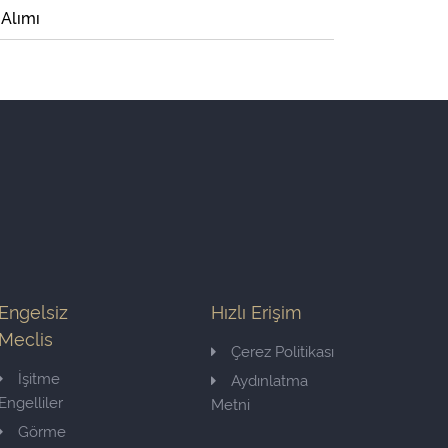
 Alımı
Engelsiz
Hızlı Erişim
Meclis
Çerez Politikası
İşitme
Aydınlatma
Engelliler
Metni
Görme