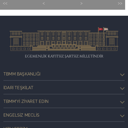
<<
<
>
>>
EGEMENLİK KAYITSIZ ŞARTSIZ MİLLETİNDİR
TBMM BAŞKANLIĞI
İDARI TEŞKILAT
TBMM'YI ZIYARET EDIN
ENGELSIZ MECLIS