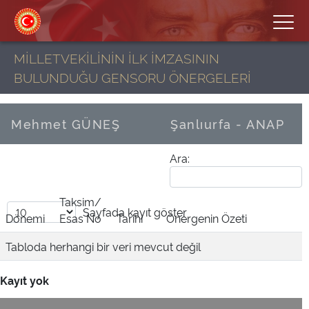
MİLLETVEKİLİNİN İLK İMZASININ
BULUNDUĞU GENSORU ÖNERGELERİ
Mehmet GÜNEŞ
Şanlıurfa - ANAP
Ara:
Taksim/
Sayfada
kayıt göster
Dönemi
Esas No
Tarihi
Önergenin Özeti
Tabloda herhangi bir veri mevcut değil
Kayıt yok