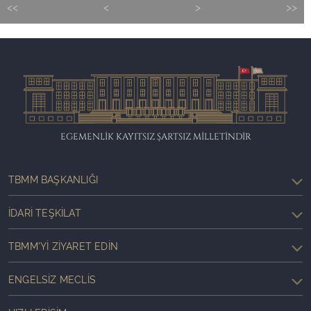
<<
<
>
>>
EGEMENLİK KAYITSIZ ŞARTSIZ MİLLETİNDİR
TBMM BAŞKANLIĞI
İDARI TEŞKILAT
TBMM'YI ZIYARET EDIN
ENGELSIZ MECLIS