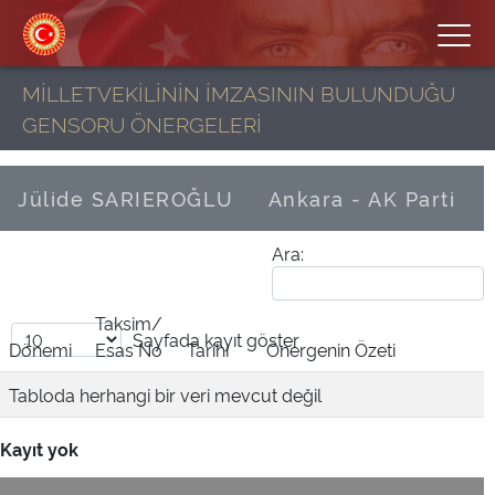
MİLLETVEKİLİNİN İMZASININ BULUNDUĞU
GENSORU ÖNERGELERİ
Jülide SARIEROĞLU
Ankara - AK Parti
Ara:
Taksim/
Sayfada
kayıt göster
Dönemi
Esas No
Tarihi
Önergenin Özeti
Tabloda herhangi bir veri mevcut değil
Kayıt yok