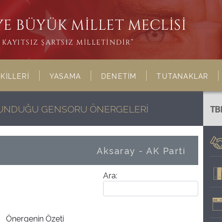
E BÜYÜK MİLLET MECLİSİ
KAYITSIZ ŞARTSIZ MİLLETİNDİR”
KİLLERİ
YASAMA
DENETİM
TUTANAKLAR
ULUNDUĞU GENSORU ÖNERGELERİ
TB
Aksaray - AK Parti
Ara:
Önergenin Özeti