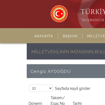
TÜRKİY
“EGEMENLİK 
ANASAYFA
BAŞKAN
MİLLETVE
MİLLETVEKİLİNİN İMZASININ B
Cengiz AYDOĞDU
Sayfada
kayıt göster
Taksim/
Dönemi
Esas No
Tarihi