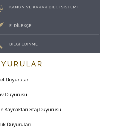
KANUN VE KARAR BİLGİ SİSTEMİ
E-DİLEKÇE
BİLGİ EDİNME
UYURULAR
el Duyurular
av Duyurusu
an Kaynakları Staj Duyurusu
lık Duyuruları