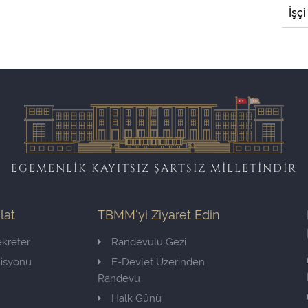
İşçi
EGEMENLİK KAYITSIZ ŞARTSIZ MİLLETİNDİR
ilat
TBMM'yi Ziyaret Edin
kreter
Randevulu Gezi
misyonu
E-Devlet Üzerinden
Randevu
Halk Günü