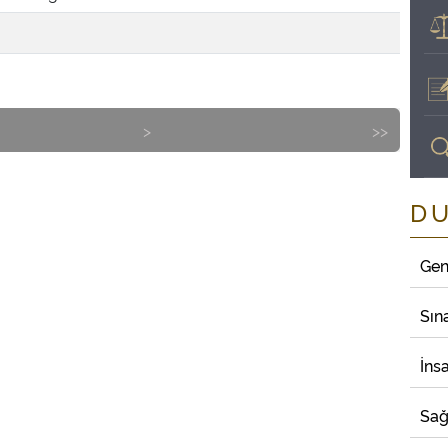
>
>>
D
Gen
Sın
İns
Sağ