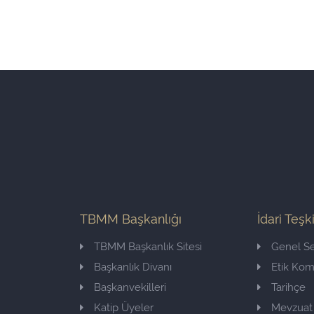
TBMM Başkanlığı
İdari Teşk
TBMM Başkanlık Sitesi
Genel Se
Başkanlık Divanı
Etik Ko
Başkanvekilleri
Tarihçe
Katip Üyeler
Mevzuat