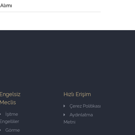
 Alımı
Engelsiz
Hızlı Erişim
Meclis
Çerez Politikası
İşitme
Aydınlatma
Engelliler
Metni
Görme