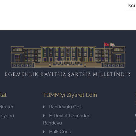
İşçi
EGEMENLİK KAYITSIZ ŞARTSIZ MİLLETİNDİR
ilat
TBMM'yi Ziyaret Edin
kreter
Randevulu Gezi
misyonu
E-Devlet Üzerinden
Randevu
Halk Günü