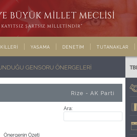
E BÜYÜK MİLLET MECLİSİ
KAYITSIZ ŞARTSIZ MİLLETİNDİR”
KİLLERİ
YASAMA
DENETİM
TUTANAKLAR
ULUNDUĞU GENSORU ÖNERGELERİ
TB
Rize - AK Parti
Ara:
Önergenin Özeti