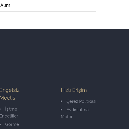
 Alımı
Engelsiz
Hızlı Erişim
Meclis
Çerez Politikası
İşitme
Aydınlatma
Engelliler
Metni
Görme