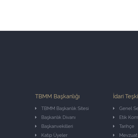
TBMM Başkanlığı
İdari Teşk
TBMM Başkanlık Sitesi
Genel Se
Başkanlık Divanı
Etik Ko
Başkanvekilleri
Tarihçe
Katip Üyeler
Mevzuat