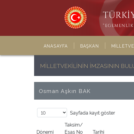
TÜRKİY
“EGEMENLİK 
ANASAYFA
BAŞKAN
MİLLETVE
MİLLETVEKİLİNİN İMZASININ B
Osman Aşkın BAK
Sayfada
kayıt göster
Taksim/
Dönemi
Esas No
Tarihi