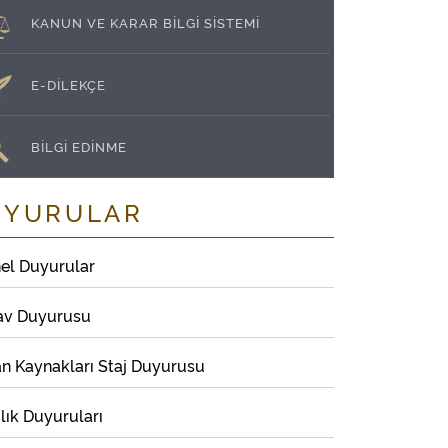
KANUN VE KARAR BİLGİ SİSTEMİ
E-DİLEKÇE
BİLGİ EDİNME
UYURULAR
el Duyurular
av Duyurusu
an Kaynakları Staj Duyurusu
lık Duyuruları