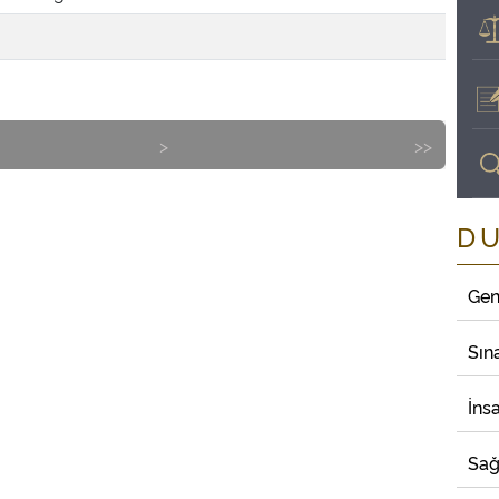
>
>>
D
Gen
Sın
İns
Sağ