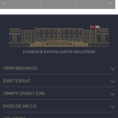
<<
<
>
>>
EGEMENLİK KAYITSIZ ŞARTSIZ MİLLETİNDİR
TBMM BAŞKANLIĞI
İDARI TEŞKILAT
TBMM'YI ZIYARET EDIN
ENGELSIZ MECLIS