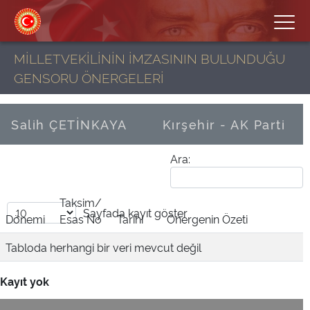
MİLLETVEKİLİNİN İMZASININ BULUNDUĞU
GENSORU ÖNERGELERİ
Salih ÇETİNKAYA
Kırşehir - AK Parti
Ara:
Taksim/
Sayfada
kayıt göster
Dönemi
Esas No
Tarihi
Önergenin Özeti
Tabloda herhangi bir veri mevcut değil
Kayıt yok