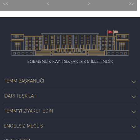
<<
<
>
>>
EGEMENLİK KAYITSIZ ŞARTSIZ MİLLETİNDİR
TBMM BAŞKANLIĞI
İDARI TEŞKILAT
TBMM'YI ZIYARET EDIN
ENGELSIZ MECLIS