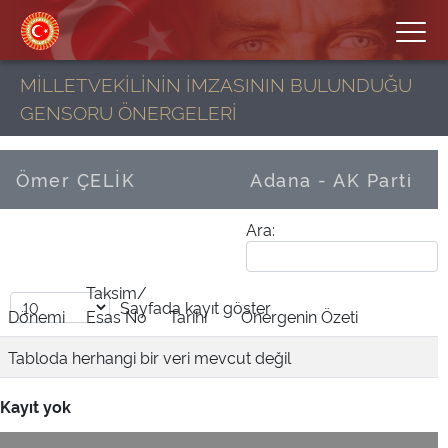
MİLLETVEKİLİNİN İMZASININ BULUNDUĞU
GENSORU ÖNERGELERİ
Ömer ÇELİK
Adana - AK Parti
Ara:
Taksim/
Sayfada
kayıt göster
Dönemi
Esas No
Tarihi
Önergenin Özeti
Tabloda herhangi bir veri mevcut değil
Kayıt yok