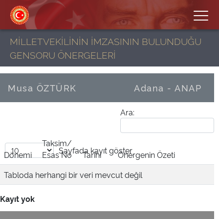
MİLLETVEKİLİNİN İMZASININ BULUNDUĞU
GENSORU ÖNERGELERİ
Musa ÖZTÜRK
Adana - ANAP
Ara:
Taksim/
Sayfada
kayıt göster
Dönemi
Esas No
Tarihi
Önergenin Özeti
Tabloda herhangi bir veri mevcut değil
Kayıt yok