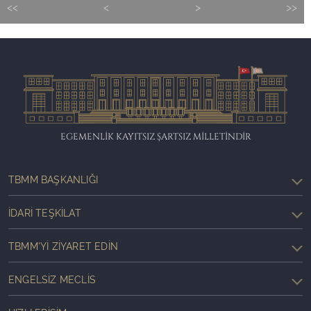
<<
<
>
>>
EGEMENLİK KAYITSIZ ŞARTSIZ MİLLETİNDİR
TBMM BAŞKANLIĞI
İDARI TEŞKILAT
TBMM'YI ZIYARET EDIN
ENGELSIZ MECLIS