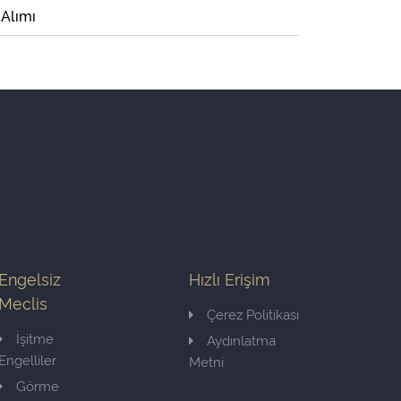
 Alımı
Engelsiz
Hızlı Erişim
Meclis
Çerez Politikası
İşitme
Aydınlatma
Engelliler
Metni
Görme