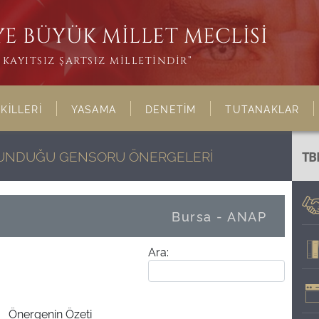
E BÜYÜK MİLLET MECLİSİ
KAYITSIZ ŞARTSIZ MİLLETİNDİR”
KİLLERİ
YASAMA
DENETİM
TUTANAKLAR
ULUNDUĞU GENSORU ÖNERGELERİ
TB
Bursa - ANAP
Ara:
Önergenin Özeti