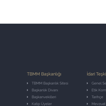
TBMM Başkanlığı
İdari Teşk
TBMM Başkanlık Sitesi
Genel Se
Başkanlık Divanı
Etik Ko
Başkanvekilleri
Tarihçe
Katip Üyeler
Mevzuat