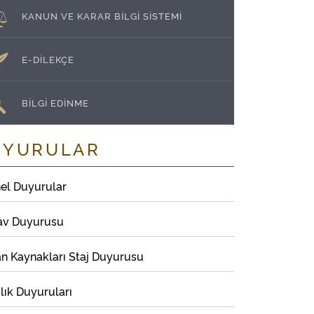
KANUN VE KARAR BİLGİ SİSTEMİ
E-DİLEKÇE
BİLGİ EDİNME
UYURULAR
el Duyurular
av Duyurusu
an Kaynakları Staj Duyurusu
lık Duyuruları