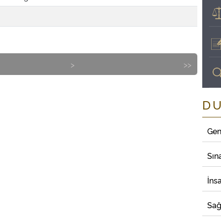
>
>>
D
Gen
Sın
İns
Sağ