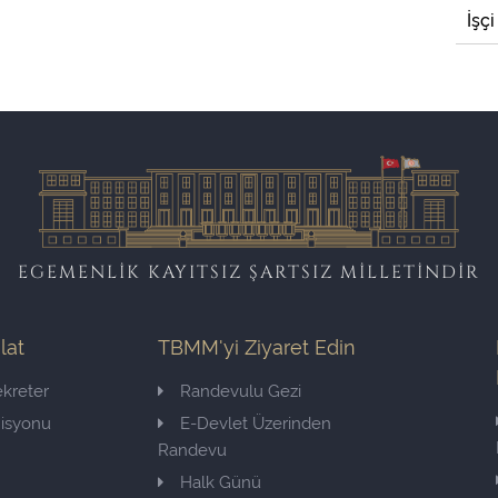
İşçi
EGEMENLİK KAYITSIZ ŞARTSIZ MİLLETİNDİR
ilat
TBMM'yi Ziyaret Edin
kreter
Randevulu Gezi
misyonu
E-Devlet Üzerinden
Randevu
Halk Günü