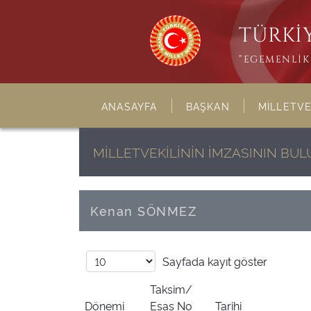
TÜRKİY
“EGEMENLİK 
ANASAYFA
BAŞKAN
MİLLETVE
MİLLETVEKİLİNİN İMZASININ B
Kenan SÖNMEZ
Sayfada
kayıt göster
Taksim/
Dönemi
Esas No
Tarihi