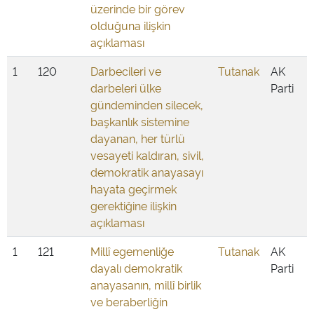
üzerinde bir görev
olduğuna ilişkin
açıklaması
1
120
Darbecileri ve
Tutanak
AK
darbeleri ülke
Parti
gündeminden silecek,
başkanlık sistemine
dayanan, her türlü
vesayeti kaldıran, sivil,
demokratik anayasayı
hayata geçirmek
gerektiğine ilişkin
açıklaması
1
121
Millî egemenliğe
Tutanak
AK
dayalı demokratik
Parti
anayasanın, millî birlik
ve beraberliğin