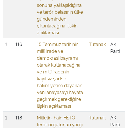
sonuna yaklaşıldığına
ve terör belasının ülke
gündeminden
çıkarılacağına ilişkin
açıklaması
1
116
15 Temmuz tarihinin
Tutanak
AK
millî irade ve
Parti
demokrasi bayramı
olarak kutlanacağına
ve millî iradenin
kayıtsız şartsız
hâkimiyetine dayanan
yeni anayasayı hayata
geçirmek gerektiğine
ilişkin açıklaması
1
118
Milletin, hain FETÖ
Tutanak
AK
terör örgütünün yargı
Parti