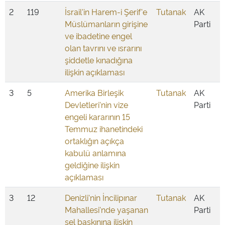
2
119
İsrail'in Harem-i Şerif'e
Tutanak
AK
Müslümanların girişine
Parti
ve ibadetine engel
olan tavrını ve ısrarını
şiddetle kınadığına
ilişkin açıklaması
3
5
Amerika Birleşik
Tutanak
AK
Devletleri'nin vize
Parti
engeli kararının 15
Temmuz ihanetindeki
ortaklığın açıkça
kabulü anlamına
geldiğine ilişkin
açıklaması
3
12
Denizli'nin İncilipınar
Tutanak
AK
Mahallesi'nde yaşanan
Parti
sel baskınına ilişkin