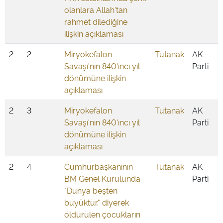
olanlara Allah'tan
rahmet dilediğine
ilişkin açıklaması
2
2
Miryokefalon
Tutanak
AK
Savaşı'nın 840'ıncı yıl
Parti
dönümüne ilişkin
açıklaması
2
3
Miryokefalon
Tutanak
AK
Savaşı'nın 840'ıncı yıl
Parti
dönümüne ilişkin
açıklaması
2
4
Cumhurbaşkanının
Tutanak
AK
BM Genel Kurulunda
Parti
"Dünya beşten
büyüktür." diyerek
öldürülen çocukların