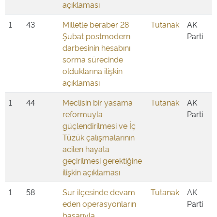
açıklaması
1
43
Milletle beraber 28
Tutanak
AK
Şubat postmodern
Parti
darbesinin hesabını
sorma sürecinde
olduklarına ilişkin
açıklaması
1
44
Meclisin bir yasama
Tutanak
AK
reformuyla
Parti
güçlendirilmesi ve İç
Tüzük çalışmalarının
acilen hayata
geçirilmesi gerektiğine
ilişkin açıklaması
1
58
Sur ilçesinde devam
Tutanak
AK
eden operasyonların
Parti
başarıyla