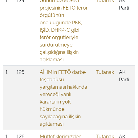
1
124
Günümüzde Sevr
Tutanak
AK
projesinin FETÖ terör
Parti
örgütünün
öncülüğünde PKK,
IŞİD, DHKP-C gibi
terör örgütleriyle
sürdürülmeye
çalışıldığına ilişkin
açıklaması
1
125
AİHM'in FETÖ darbe
Tutanak
AK
teşebbüsü
Parti
yargılaması hakkında
vereceği yanlı
kararların yok
hükmünde
sayılacağına ilişkin
açıklaması
1
126
Müttefiklerimizden
Tutanak
AK