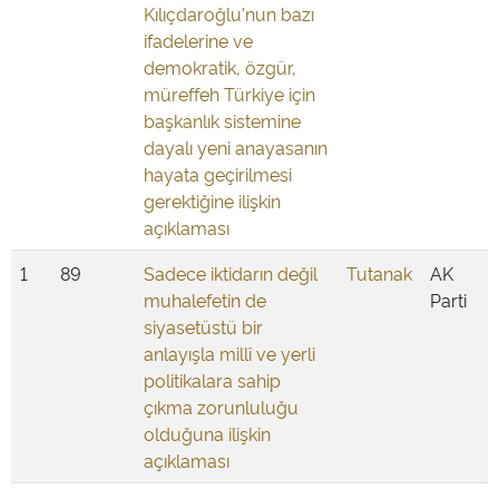
Kılıçdaroğlu'nun bazı
ifadelerine ve
demokratik, özgür,
müreffeh Türkiye için
başkanlık sistemine
dayalı yeni anayasanın
hayata geçirilmesi
gerektiğine ilişkin
açıklaması
1
89
Sadece iktidarın değil
Tutanak
AK
muhalefetin de
Parti
siyasetüstü bir
anlayışla millî ve yerli
politikalara sahip
çıkma zorunluluğu
olduğuna ilişkin
açıklaması