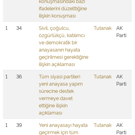
konuşmasındaki bazı
ifadelerini düzelttiğine
ilişkin konuşması
1
34
Sivil, çoğulcu,
Tutanak
AK
özgürlükçü, katılımcı
Parti
ve demokratik bir
anayasanın hayata
geçirilmesi gerektiğine
ilişkin açıklaması
1
36
Tüm siyasi partileri
Tutanak
AK
yeni anayasa yapım
Parti
sürecine destek
vermeye davet
ettiğine ilişkin
açıklaması
1
39
Yeni anayasayı hayata
Tutanak
AK
geçirmek için tüm
Parti