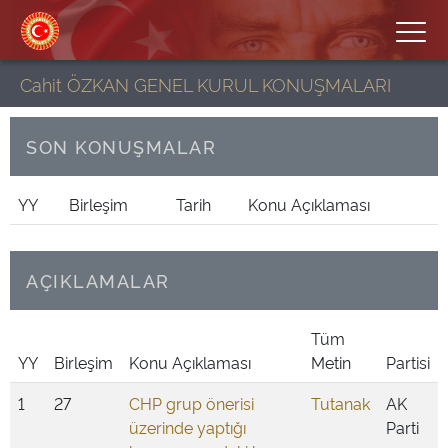
Cahit ÖZKAN GENEL KURUL KONUŞMALARI
SON KONUŞMALAR
YY
Birleşim
Tarih
Konu Açıklaması
AÇIKLAMALAR
Tüm
YY
Birleşim
Konu Açıklaması
Metin
Partisi
1
27
CHP grup önerisi
Tutanak
AK
üzerinde yaptığı
Parti