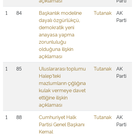
açıklaması
Parti
1
84
Başkanlık modeline
Tutanak
AK
dayalı özgürlükçü,
Parti
demokratik yeni
anayasa yapma
zorunluluğu
olduğuna ilişkin
açıklaması
1
85
Uluslararası toplumu
Tutanak
AK
Halep'teki
Parti
mazlumların çığlığına
kulak vermeye davet
ettiğine ilişkin
açıklaması
1
88
Cumhuriyet Halk
Tutanak
AK
Partisi Genel Başkanı
Parti
Kemal