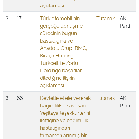
açıklaması
3
17
Türk otomobilinin
Tutanak
AK
gerçeğe dönüşme
Parti
sürecinin bugün
başladığına ve
Anadolu Grup, BMC,
Kıraça Holding,
Turkcell ile Zorlu
Holdinge başarılar
dilediğine ilişkin
açıklaması
3
66
Devletle el ele vererek
Tutanak
AK
bağımlılıkla savaşan
Parti
Yeşilaya teşekkürlerini
ilettiğine ve bağımlılık
hastalığından
tamamen arınmış bir