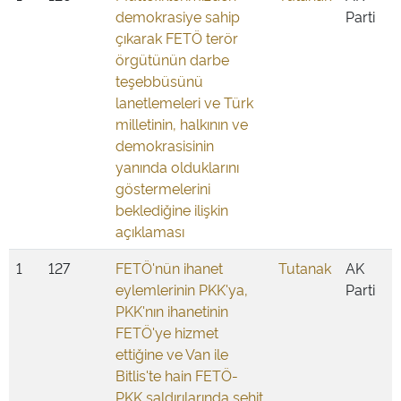
demokrasiye sahip
Parti
çıkarak FETÖ terör
örgütünün darbe
teşebbüsünü
lanetlemeleri ve Türk
milletinin, halkının ve
demokrasisinin
yanında olduklarını
göstermelerini
beklediğine ilişkin
açıklaması
1
127
FETÖ'nün ihanet
Tutanak
AK
eylemlerinin PKK'ya,
Parti
PKK'nın ihanetinin
FETÖ'ye hizmet
ettiğine ve Van ile
Bitlis'te hain FETÖ-
PKK saldırılarında şehit