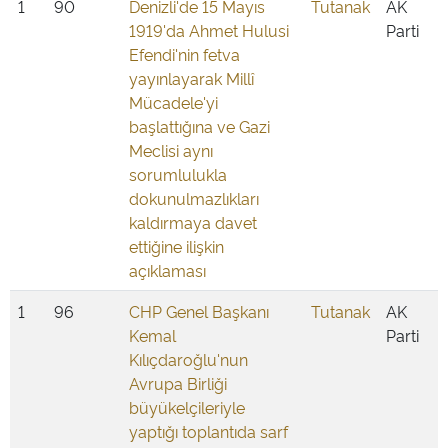
1
90
Denizli'de 15 Mayıs
Tutanak
AK
1919'da Ahmet Hulusi
Parti
Efendi'nin fetva
yayınlayarak Millî
Mücadele'yi
başlattığına ve Gazi
Meclisi aynı
sorumlulukla
dokunulmazlıkları
kaldırmaya davet
ettiğine ilişkin
açıklaması
1
96
CHP Genel Başkanı
Tutanak
AK
Kemal
Parti
Kılıçdaroğlu'nun
Avrupa Birliği
büyükelçileriyle
yaptığı toplantıda sarf