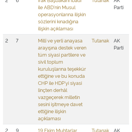
2
6
Irak Başbakanı İbadi
Tutanak
AK
ile ABD'nin Musul
Parti
operasyonlarına ilişkin
sözlerini kınadığına
ilişkin açıklaması
2
7
Millî ve yerli anayasa
Tutanak
AK
arayışına destek veren
Parti
tüm siyasi partilere ve
sivil toplum
kuruluşlarına teşekkür
ettiğine ve bu konuda
CHP ile HDP'yi siyasi
linçten derhâl
vazgeçerek milletin
sesini işitmeye davet
ettiğine ilişkin
açıklaması
2
9
19 Ekim Muhtarlar
Tutanak
AK