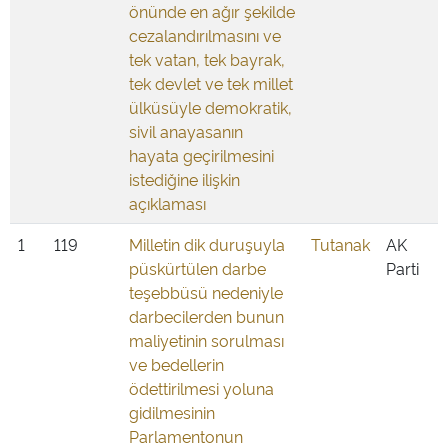
önünde en ağır şekilde
cezalandırılmasını ve
tek vatan, tek bayrak,
tek devlet ve tek millet
ülküsüyle demokratik,
sivil anayasanın
hayata geçirilmesini
istediğine ilişkin
açıklaması
1
119
Milletin dik duruşuyla
Tutanak
AK
püskürtülen darbe
Parti
teşebbüsü nedeniyle
darbecilerden bunun
maliyetinin sorulması
ve bedellerin
ödettirilmesi yoluna
gidilmesinin
Parlamentonun