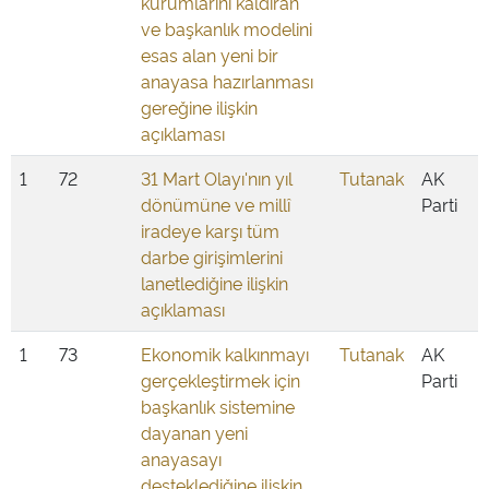
kurumlarını kaldıran
ve başkanlık modelini
esas alan yeni bir
anayasa hazırlanması
gereğine ilişkin
açıklaması
1
72
31 Mart Olayı'nın yıl
Tutanak
AK
dönümüne ve millî
Parti
iradeye karşı tüm
darbe girişimlerini
lanetlediğine ilişkin
açıklaması
1
73
Ekonomik kalkınmayı
Tutanak
AK
gerçekleştirmek için
Parti
başkanlık sistemine
dayanan yeni
anayasayı
desteklediğine ilişkin