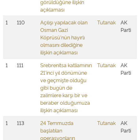
görüldüğüne ilişkin
açıklaması
1
110
Açılışı yapılacak olan
Tutanak
AK
Osman Gazi
Parti
Köprüsü'nün hayırlı
olmasını dilediğine
ilişkin açıklaması
1
111
Srebrenitsa katliamının
Tutanak
AK
21'inci yıl dönümüne
Parti
ve geçmişte olduğu
gibi bugün de
zalimlere karşı bir ve
beraber olduğumuza
ilişkin açıklaması
1
113
24 Temmuzda
Tutanak
AK
başlatılan
Parti
operasyonların