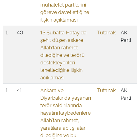
muhalefet partilerini
göreve davet ettiğine
ilişkin açıklaması
1
40
13 Şubatta Hatay'da
Tutanak
AK
şehit düşen askere
Parti
Allah'tan rahmet
dilediğine ve terörü
destekleyenleri
lanetlediğine ilişkin
açıklaması
1
41
Ankara ve
Tutanak
AK
Diyarbakır'da yaşanan
Parti
terör saldırılarında
hayatını kaybedenlere
Allah'tan rahmet,
yaralılara acil şifalar
dilediğine ve bu