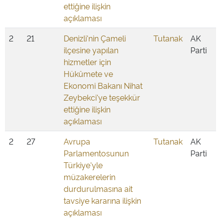
ettiğine ilişkin
açıklaması
2
21
Denizli'nin Çameli
Tutanak
AK
ilçesine yapılan
Parti
hizmetler için
Hükûmete ve
Ekonomi Bakanı Nihat
Zeybekci'ye teşekkür
ettiğine ilişkin
açıklaması
2
27
Avrupa
Tutanak
AK
Parlamentosunun
Parti
Türkiye'yle
müzakerelerin
durdurulmasına ait
tavsiye kararına ilişkin
açıklaması