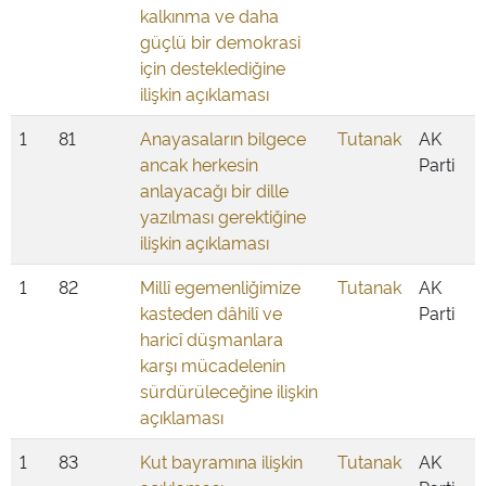
kalkınma ve daha
güçlü bir demokrasi
için desteklediğine
ilişkin açıklaması
1
81
Anayasaların bilgece
Tutanak
AK
ancak herkesin
Parti
anlayacağı bir dille
yazılması gerektiğine
ilişkin açıklaması
1
82
Millî egemenliğimize
Tutanak
AK
kasteden dâhilî ve
Parti
haricî düşmanlara
karşı mücadelenin
sürdürüleceğine ilişkin
açıklaması
1
83
Kut bayramına ilişkin
Tutanak
AK