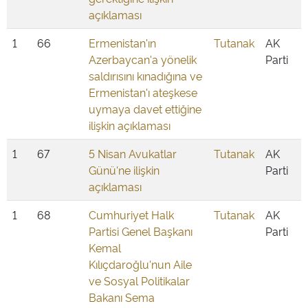
açıklaması
1
66
Ermenistan'ın
Tutanak
AK
Azerbaycan'a yönelik
Parti
saldırısını kınadığına ve
Ermenistan'ı ateşkese
uymaya davet ettiğine
ilişkin açıklaması
1
67
5 Nisan Avukatlar
Tutanak
AK
Günü'ne ilişkin
Parti
açıklaması
1
68
Cumhuriyet Halk
Tutanak
AK
Partisi Genel Başkanı
Parti
Kemal
Kılıçdaroğlu'nun Aile
ve Sosyal Politikalar
Bakanı Sema