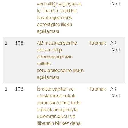
verimliliği sağlayacak
Parti
İç Tüzük'ü ivedilikle
hayata geçirmek
gerektiğine ilişkin
açıklaması
1
106
AB müzakerelerine
Tutanak
AK
devam edip
Parti
etmeyeceğimizin
millete
sorulabileceğine ilişkin
açıklaması
1
108
İsrail'le yapılan ve
Tutanak
AK
uluslararası hukuk
Parti
açısından örnek teşkil
edecek anlaşmayla
ülkemizin gücü ve
itibarının bir kez daha