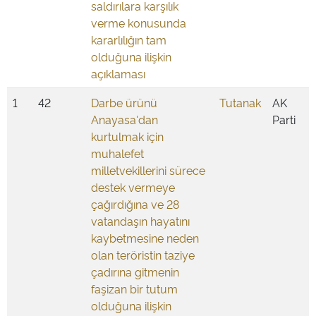
saldırılara karşılık
verme konusunda
kararlılığın tam
olduğuna ilişkin
açıklaması
1
42
Darbe ürünü
Tutanak
AK
Anayasa'dan
Parti
kurtulmak için
muhalefet
milletvekillerini sürece
destek vermeye
çağırdığına ve 28
vatandaşın hayatını
kaybetmesine neden
olan teröristin taziye
çadırına gitmenin
faşizan bir tutum
olduğuna ilişkin