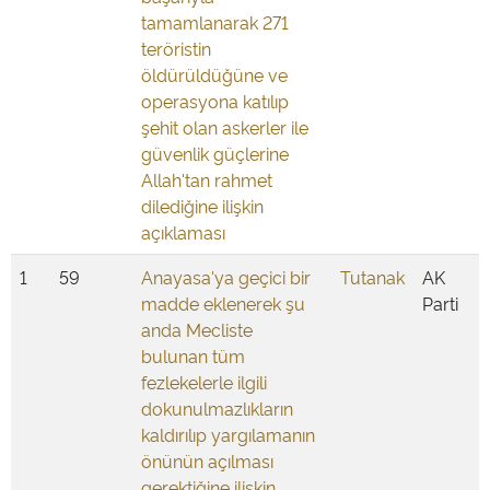
tamamlanarak 271
teröristin
öldürüldüğüne ve
operasyona katılıp
şehit olan askerler ile
güvenlik güçlerine
Allah'tan rahmet
dilediğine ilişkin
açıklaması
1
59
Anayasa'ya geçici bir
Tutanak
AK
madde eklenerek şu
Parti
anda Mecliste
bulunan tüm
fezlekelerle ilgili
dokunulmazlıkların
kaldırılıp yargılamanın
önünün açılması
gerektiğine ilişkin