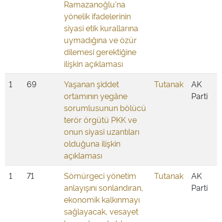
Ramazanoğlu'na
yönelik ifadelerinin
siyasi etik kurallarına
uymadığına ve özür
dilemesi gerektiğine
ilişkin açıklaması
1
69
Yaşanan şiddet
Tutanak
AK
ortamının yegâne
Parti
sorumlusunun bölücü
terör örgütü PKK ve
onun siyasi uzantıları
olduğuna ilişkin
açıklaması
1
71
Sömürgeci yönetim
Tutanak
AK
anlayışını sonlandıran,
Parti
ekonomik kalkınmayı
sağlayacak, vesayet