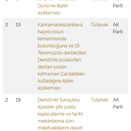
Günü'ne ilişkin
Parti
açıklaması
2
13
Kahramankazanlılara
Tutanak
AK
hayırlı olsun
Parti
temennisinde
bulunduğuna ve 15
Temmuzda darbecileri
Denizli'de püskürten,
destan yazan
kahraman Çardaklıları
kutladığına ilişkin
açıklaması
2
19
Denizli'nin Sarayköy
Tutanak
AK
ilçesinin şifa yüklü
Parti
kaplıcalarına ve tarihî
mekânlarına tüm
milletvekillerini davet