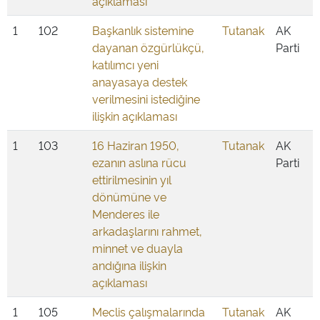
açıklaması
1
102
Başkanlık sistemine
Tutanak
AK
dayanan özgürlükçü,
Parti
katılımcı yeni
anayasaya destek
verilmesini istediğine
ilişkin açıklaması
1
103
16 Haziran 1950,
Tutanak
AK
ezanın aslına rücu
Parti
ettirilmesinin yıl
dönümüne ve
Menderes ile
arkadaşlarını rahmet,
minnet ve duayla
andığına ilişkin
açıklaması
1
105
Meclis çalışmalarında
Tutanak
AK