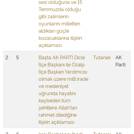
sesi olduğuna ve 15
Temmuzda olduğu
gibi zalimlerin
oyunlarını milletten
aldıkları güçle
bozacaklarına ilişkin
açıklaması
2
5
Başta AK PARTİ Dicle
Tutanak
AK
İlçe Başkanı ile Özalp
Parti
İlçe Başkan Yardımcısı
olmak üzere millî irade
ve medeniyet
uğrunda hayatını
kaybeden tüm
şehitlere Allah'tan
rahmet dilediğine
ilişkin açıklaması