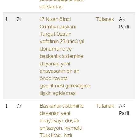
açıklaması
1
74
17 Nisan 8'inci
Tutanak
AK
Cumhurbaşkanı
Parti
Turgut Özal'ın
vefatının 23'üncü yıl
dönümüne ve
başkanlık sistemine
dayanan yeni
anayasanın bir an
önce hayata
geçirilmesi gerektiğine
ilişkin açıklaması
1
77
Başkanlık sistemine
Tutanak
AK
dayanan yeni
Parti
anayasayı, düşük
enflasyon, kıymetli
Türk lirası, hızlı