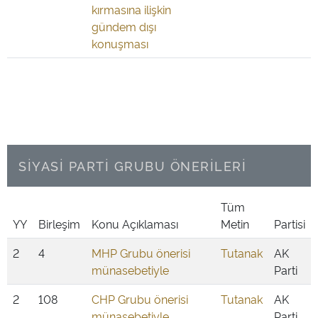
kırmasına ilişkin
gündem dışı
konuşması
SİYASİ PARTİ GRUBU ÖNERİLERİ
Tüm
YY
Birleşim
Konu Açıklaması
Metin
Partisi
2
4
MHP Grubu önerisi
Tutanak
AK
münasebetiyle
Parti
2
108
CHP Grubu önerisi
Tutanak
AK
münasebetiyle
Parti