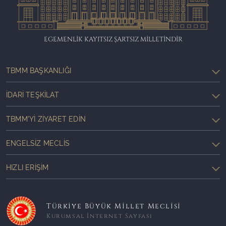
EGEMENLİK KAYITSIZ ŞARTSIZ MİLLETİNDİR
TBMM BAŞKANLIĞI
İDARI TEŞKILAT
TBMM'YI ZIYARET EDIN
ENGELSIZ MECLIS
HIZLI ERIŞIM
Türkiye Büyük Millet Meclisi
Kurumsal İnternet Sayfası