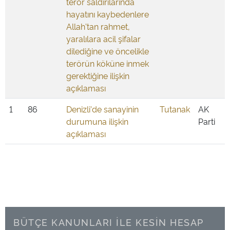
terör saldırılarında
hayatını kaybedenlere
Allah'tan rahmet,
yaralılara acil şifalar
dilediğine ve öncelikle
terörün köküne inmek
gerektiğine ilişkin
açıklaması
1
86
Denizli'de sanayinin
Tutanak
AK
durumuna ilişkin
Parti
açıklaması
BÜTÇE KANUNLARI İLE KESİN HESAP