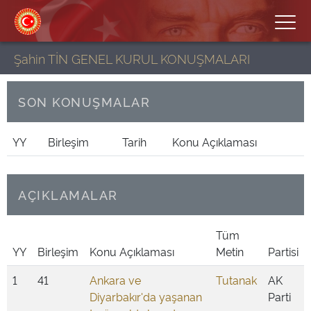
Şahin TİN GENEL KURUL KONUŞMALARI
SON KONUŞMALAR
YY
Birleşim
Tarih
Konu Açıklaması
AÇIKLAMALAR
Tüm
YY
Birleşim
Konu Açıklaması
Metin
Partisi
1
41
Ankara ve
Tutanak
AK
Diyarbakır'da yaşanan
Parti