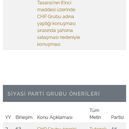
Tasarısı'nın 8'inci
maddesi üzerinde
CHP Grubu adına
yaptığı konuşması
sırasında şahsına
sataşması nedeniyle
konuşması
SİYASİ PARTİ GRUBU ÖNERİLERİ
Tüm
YY
Birleşim
Konu Açıklaması
Metin
Partisi
2
63
CHP Grubu önerisi
Tutanak
AK