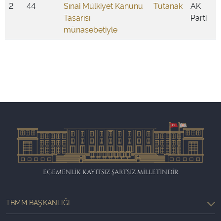
2
44
Sınai Mülkiyet Kanunu
Tutanak
AK
Tasarısı
Parti
münasebetiyle
EGEMENLİK KAYITSIZ ŞARTSIZ MİLLETİNDİR
TBMM BAŞKANLIĞI