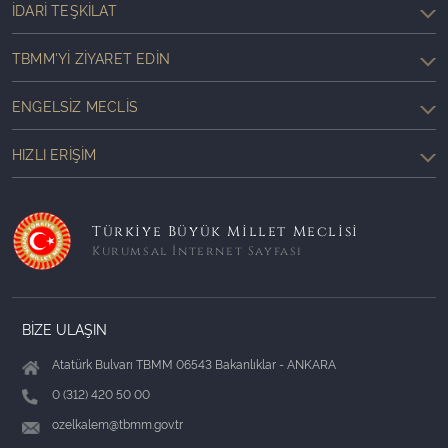
İDARI TEŞKILAT
TBMM'YI ZIYARET EDIN
ENGELSIZ MECLIS
HIZLI ERIŞIM
Türkiye Büyük Millet Meclisi
Kurumsal İnternet Sayfası
BİZE ULAŞIN
Atatürk Bulvarı TBMM 06543 Bakanlıklar - ANKARA
0 (312) 420 50 00
ozelkalem@tbmm.gov.tr