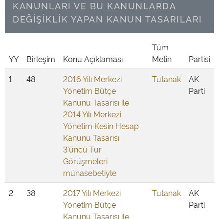
KANUNLARI VE BU KANUNLARDA
DEĞİŞİKLİK YAPAN KANUN TASARILARI
Tüm
YY
Birleşim
Konu Açıklaması
Metin
Partisi
1
48
2016 Yılı Merkezi
Tutanak
AK
Yönetim Bütçe
Parti
Kanunu Tasarısı ile
2014 Yılı Merkezi
Yönetim Kesin Hesap
Kanunu Tasarısı
3'üncü Tur
Görüşmeleri
münasebetiyle
2
38
2017 Yılı Merkezi
Tutanak
AK
Yönetim Bütçe
Parti
Kanunu Tasarısı ile