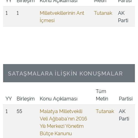
YY
Birleşim
Konu Açıklaması
Metin
Partisi
1
1
Milletvekillerinin Ant
Tutanak
AK
İçmesi
Parti
SATAŞMALARA İLİŞKİN KONUŞMALAR
Tüm
YY
Birleşim
Konu Açıklaması
Metin
Partisi
1
55
Malatya Milletvekili
Tutanak
AK
Veli Ağbaba'nın 2016
Parti
Yılı Merkezi Yönetim
Bütçe Kanunu