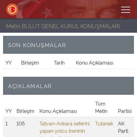
Metin BULUT GENEL KURUL KONUŞMALARI
SON KONUŞMALAR
YY
Birleşim
Tarih
Konu Açıklaması
AÇIKLAMALAR
Tüm
YY
Birleşim
Konu Açıklaması
Metin
Partisi
1
105
Tatvan-Ankara seferini
Tutanak
AK
yapan yolcu treninin
Parti