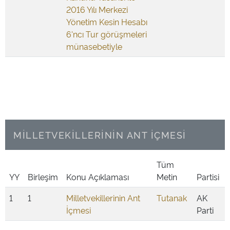
2016 Yılı Merkezi
Yönetim Kesin Hesabı
6'ncı Tur görüşmeleri
münasebetiyle
MİLLETVEKİLLERİNİN ANT İÇMESİ
Tüm
YY
Birleşim
Konu Açıklaması
Metin
Partisi
1
1
Milletvekillerinin Ant
Tutanak
AK
İçmesi
Parti