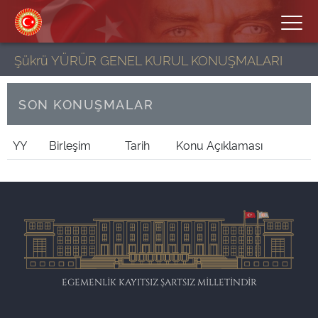
Şükrü YÜRÜR GENEL KURUL KONUŞMALARI
SON KONUŞMALAR
YY
Birleşim
Tarih
Konu Açıklaması
EGEMENLİK KAYITSIZ ŞARTSIZ MİLLETİNDİR