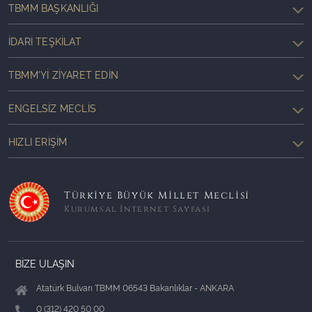
TBMM BAŞKANLIĞI
İDARI TEŞKILAT
TBMM'YI ZIYARET EDIN
ENGELSIZ MECLIS
HIZLI ERIŞIM
Türkiye Büyük Millet Meclisi
Kurumsal İnternet Sayfası
BİZE ULAŞIN
Atatürk Bulvarı TBMM 06543 Bakanlıklar - ANKARA
0 (312) 420 50 00