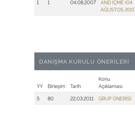
1
1
04.08.2007
AND İÇME (04
AĞUSTOS 2007
DANIŞMA KURULU ÖNERİLERİ
Konu
YY
Birleşim
Tarih
Açıklaması
5
80
22.03.2011
GRUP ÖNERİSİ