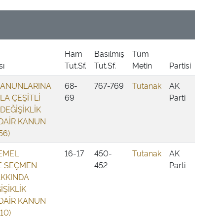
Ham
Basılmış
Tüm
sı
Tut.Sf.
Tut.Sf.
Metin
Partisi
KANUNLARINA
68-
767-769
Tutanak
AK
A ÇEŞİTLİ
69
Parti
EĞİŞİKLİK
DAİR KANUN
56)
TEMEL
16-17
450-
Tutanak
AK
E SEÇMEN
452
Parti
AKKINDA
ŞİKLİK
DAİR KANUN
110)