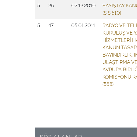
5
25
02.12.2010
SAYIŞTAY KAN
(S.S.510)
5
47
05.01.2011
RADYO VE TEL
KURULUŞ VE Y
HİZMETLERİ H
KANUN TASARI
BAYINDIRLIK, 
ULAŞTIRMA VE
AVRUPA BİRLİ
KOMİSYONU R
(568)
SÖZ ALANLAR