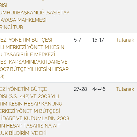
ISI
UMHURBAŞKANLIĞI,SAŞIŞTAY
NAYASA MAHKEMESİ
RİNCİ TUR
KEZİ YÖNETİM BÜTÇESİ
5-7
15-17
Tutanak
 YILI MERKEZİ YÖNETİM KESİN
TASARISI İLE MERKEZİ
ESİ KAPSAMINDAKİ İDARE VE
07 BÜTÇE YILI KESİN HESAP
3)
KEZİ YÖNETİM BÜTÇE
27-28
44-45
Tutanak
 (S.S.: 442) VE 2008 YILI
TİM KESİN HESAP KANUNU
MERKEZİ YÖNETİM BÜTÇESİ
 İDARE VE KURUMLARIN 2008
SİN HESAP TASARISINA AİT
K BİLDİRİMİ VE EKİ