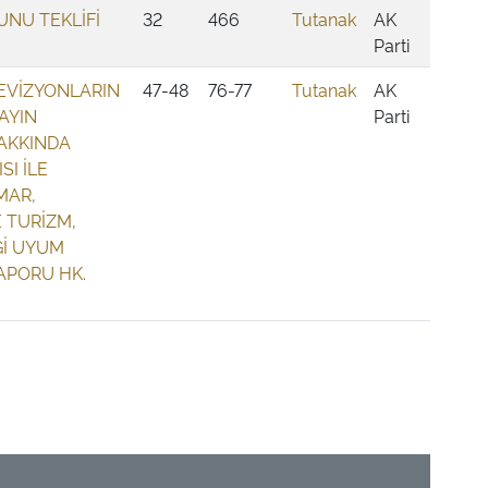
UNU TEKLİFİ
32
466
Tutanak
AK
Parti
EVİZYONLARIN
47-48
76-77
Tutanak
AK
AYIN
Parti
AKKINDA
SI İLE
İMAR,
 TURİZM,
Ğİ UYUM
APORU HK.