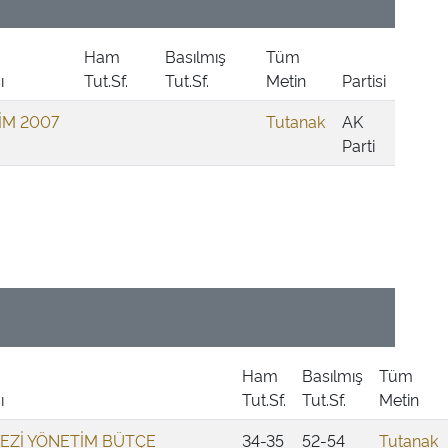
Ham
Basılmış
Tüm
ı
Tut.Sf.
Tut.Sf.
Metin
Partisi
İM 2007
Tutanak
AK
Parti
Ham
Basılmış
Tüm
ı
Tut.Sf.
Tut.Sf.
Metin
KEZİ YÖNETİM BÜTÇE
34-35
52-54
Tutanak