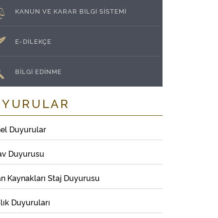
KANUN VE KARAR BİLGİ SİSTEMİ
E-DİLEKÇE
BİLGİ EDİNME
UYURULAR
el Duyurular
av Duyurusu
an Kaynakları Staj Duyurusu
lık Duyuruları