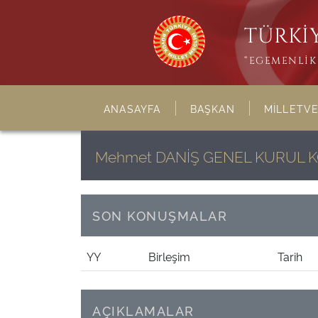
TÜRKİY
“EGEMENLİK 
ANASAYFA
BAŞKAN
MİLLETVE
Mehmet DANİŞ GENEL KURUL 
SON KONUŞMALAR
YY
Birleşim
Tarih
AÇIKLAMALAR