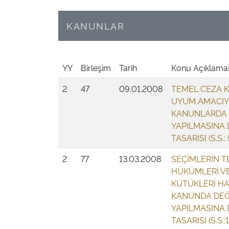
KANUNLAR
YY
Birleşim
Tarih
Konu Açıklama
2
47
09.01.2008
TEMEL CEZA 
UYUM AMACIYL
KANUNLARDA D
YAPILMASINA 
TASARISI (S.S.: 
2
77
13.03.2008
SEÇİMLERİN 
HÜKÜMLERİ V
KÜTÜKLERİ H
KANUNDA DEĞİ
YAPILMASINA 
TASARISI (S.S.: