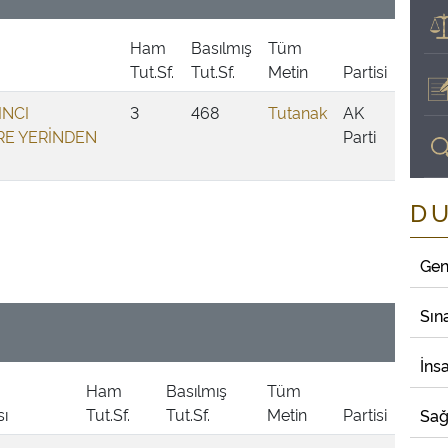
Ham
Basılmış
Tüm
Tut.Sf.
Tut.Sf.
Metin
Partisi
INCI
3
468
Tutanak
AK
RE YERİNDEN
Parti
D
Gen
Sın
İns
Ham
Basılmış
Tüm
ı
Tut.Sf.
Tut.Sf.
Metin
Partisi
Sağ