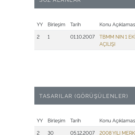
YY
Birleşim
Tarih
Konu Açıklamas
2
1
01.10.2007
TBMM NIN 1 EK
AÇILIŞI
TASARILAR (GÖRÜŞÜLENLER)
YY
Birleşim
Tarih
Konu Açıklamas
2
30
05.12.2007
2008 YILI MER