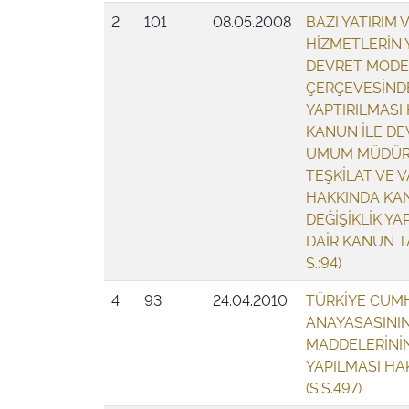
2
101
08.05.2008
BAZI YATIRIM 
HİZMETLERİN 
DEVRET MODE
ÇERÇEVESİND
YAPTIRILMASI
KANUN İLE DEV
UMUM MÜDÜ
TEŞKİLAT VE V
HAKKINDA KA
DEĞİŞİKLİK YA
DAİR KANUN TA
S.:94)
4
93
24.04.2010
TÜRKİYE CUM
ANAYASASININ
MADDELERİNİN
YAPILMASI HA
(S.S.497)