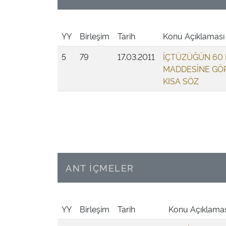
YY
Birleşim
Tarih
Konu Açıklaması
5
79
17.03.2011
İÇTÜZÜĞÜN 60 
MADDESİNE GÖ
KISA SÖZ
ANT İÇMELER
YY
Birleşim
Tarih
Konu Açıklamas