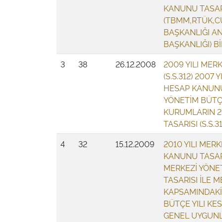
KANUNU TASAR
(TBMM,RTÜK,C
BAŞKANLIĞI A
BAŞKANLIĞI) Bİ
3
38
26.12.2008
2009 YILI MER
(S.S.312) 2007
HESAP KANUNU 
YÖNETİM BÜTÇ
KURUMLARIN 20
TASARISI (S.S.31
4
32
15.12.2009
2010 YILI MER
KANUNU TASARISI
MERKEZİ YÖNE
TASARISI İLE 
KAPSAMINDAKİ
BÜTÇE YILI KE
GENEL UYGUNLU