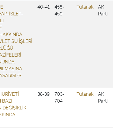
VE
40-41
458-
Tutanak
AK
YAP-İŞLET-
459
Parti
Lİ
E
 HAKKINDA
LET SU İŞLERİ
RLÜĞÜ
AZİFELERİ
NUNDA
PILMASINA
SARISI (S:
HURİYETİ
38-39
703-
Tutanak
AK
 BAZI
704
Parti
 DEĞİŞİKLİK
KKINDA