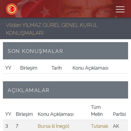
Vildan YILMAZ GÜREL GENEL KURUL
KONUŞMALARI
SON KONUŞMALAR
YY
Birleşim
Tarih
Konu Açıklaması
AÇIKLAMALAR
Tüm
YY
Birleşim
Konu Açıklaması
Metin
Partisi
3
7
Bursa ili İnegöl
Tutanak
AK