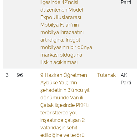
ilçesinde 42'ncisi
Parti
düzenlenen Modef
Expo Uluslararası
Mobilya Fuarı'nın
mobilya ihracaatını
artırdığına, İnegöl
mobilyasının bir dünya
markası olduğuna
ilişkin açıklaması
3
96
9 Haziran Öğretmen
Tutanak
AK
Aybüke Yalçın'ın
Parti
şehadetinin 3'üncü yıl
dönümünde Van ili
Çatak ilçesinde PKK'lı
teröristlerce yol
inşaatında çalışan 2
vatandaşın şehit
edildiğine ve terörü