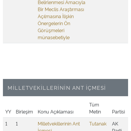
Belirlenmesi Amacıyla
Bir Meclis Araştırması
Açılmasına İlişkin
Önergelerin Ön
Görüşmeleri
münasebetiyle
MİLLETVEKİLLERİNİN ANT İÇMESİ
Tüm
YY
Birleşim
Konu Açıklaması
Metin
Partisi
1
1
Milletvekillerinin Ant
Tutanak
AK
İçmesi
Parti