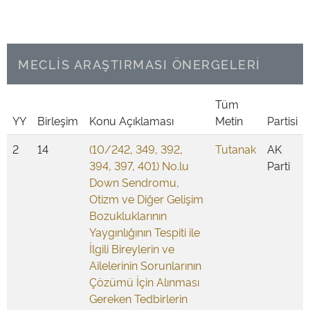
MECLİS ARAŞTIRMASI ÖNERGELERİ
Tüm
YY
Birleşim
Konu Açıklaması
Metin
Partisi
2
14
(10/242, 349, 392,
Tutanak
AK
394, 397, 401) No.lu
Parti
Down Sendromu,
Otizm ve Diğer Gelişim
Bozukluklarının
Yaygınlığının Tespiti ile
İlgili Bireylerin ve
Ailelerinin Sorunlarının
Çözümü İçin Alınması
Gereken Tedbirlerin