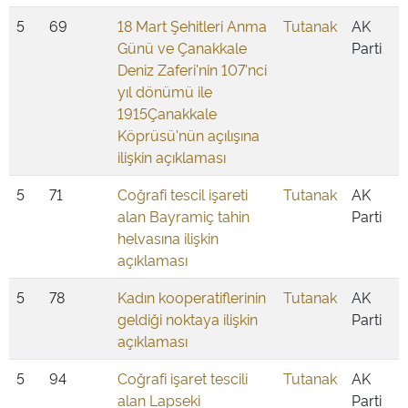
5
69
18 Mart Şehitleri Anma
Tutanak
AK
Günü ve Çanakkale
Parti
Deniz Zaferi'nin 107'nci
yıl dönümü ile
1915Çanakkale
Köprüsü'nün açılışına
ilişkin açıklaması
5
71
Coğrafi tescil işareti
Tutanak
AK
alan Bayramiç tahin
Parti
helvasına ilişkin
açıklaması
5
78
Kadın kooperatiflerinin
Tutanak
AK
geldiği noktaya ilişkin
Parti
açıklaması
5
94
Coğrafi işaret tescili
Tutanak
AK
alan Lapseki
Parti