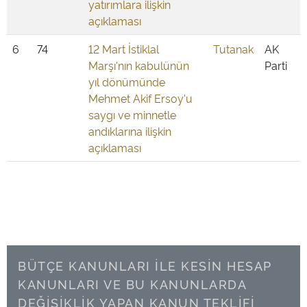
yatırımlara ilişkin
açıklaması
6
74
12 Mart İstiklal
Tutanak
AK
Marşı'nın kabulünün
Parti
yıl dönümünde
Mehmet Akif Ersoy'u
saygı ve minnetle
andıklarına ilişkin
açıklaması
BÜTÇE KANUNLARI İLE KESİN HESAP
KANUNLARI VE BU KANUNLARDA
DEĞİŞİKLİK YAPAN KANUN TEKLİFİ