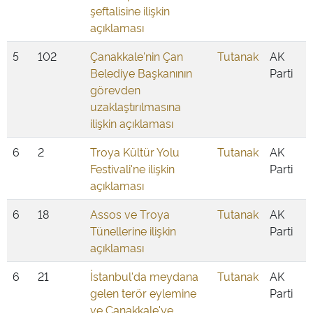
şeftalisine ilişkin
açıklaması
5
102
Çanakkale'nin Çan
Tutanak
AK
Belediye Başkanının
Parti
görevden
uzaklaştırılmasına
ilişkin açıklaması
6
2
Troya Kültür Yolu
Tutanak
AK
Festivali'ne ilişkin
Parti
açıklaması
6
18
Assos ve Troya
Tutanak
AK
Tünellerine ilişkin
Parti
açıklaması
6
21
İstanbul'da meydana
Tutanak
AK
gelen terör eylemine
Parti
ve Çanakkale'ye