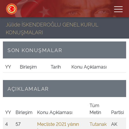
Jülide İSKENDEROĞLU GENEL KURUL
KONUŞMALARI
SON KONUŞMALAR
YY
Birleşim
Tarih
Konu Açıklaması
AÇIKLAMALAR
Tüm
YY
Birleşim
Konu Açıklaması
Metin
Partisi
4
57
Mecliste 2021 yılının
Tutanak
AK