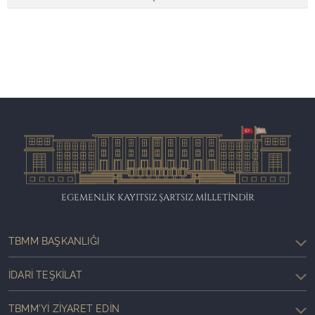
EGEMENLİK KAYITSIZ ŞARTSIZ MİLLETİNDİR
TBMM BAŞKANLIĞI
İDARI TEŞKILAT
TBMM'YI ZIYARET EDIN