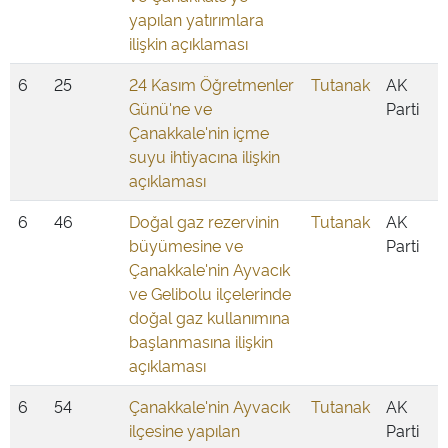
yapılan yatırımlara
ilişkin açıklaması
6
25
24 Kasım Öğretmenler
Tutanak
AK
Günü'ne ve
Parti
Çanakkale'nin içme
suyu ihtiyacına ilişkin
açıklaması
6
46
Doğal gaz rezervinin
Tutanak
AK
büyümesine ve
Parti
Çanakkale'nin Ayvacık
ve Gelibolu ilçelerinde
doğal gaz kullanımına
başlanmasına ilişkin
açıklaması
6
54
Çanakkale'nin Ayvacık
Tutanak
AK
ilçesine yapılan
Parti