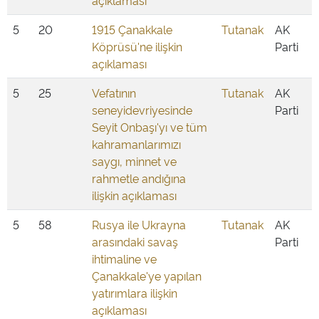
açıklaması
5
20
1915 Çanakkale
Tutanak
AK
Köprüsü'ne ilişkin
Parti
açıklaması
5
25
Vefatının
Tutanak
AK
seneyidevriyesinde
Parti
Seyit Onbaşı'yı ve tüm
kahramanlarımızı
saygı, minnet ve
rahmetle andığına
ilişkin açıklaması
5
58
Rusya ile Ukrayna
Tutanak
AK
arasındaki savaş
Parti
ihtimaline ve
Çanakkale'ye yapılan
yatırımlara ilişkin
açıklaması