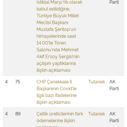
İstiklal Marşı Yılı olarak
Parti
kabul edildiğine,
Türkiye Büyük Millet
Meclisi Başkanı
Mustafa Şentop'un
himayelerinde saat
14.00'te Tören
Salonu'nda Mehmet
Akif Ersoy Sergisi'nin
açılışını yaptıklarına
ilişkin açıklaması
4
75
CHP Çanakkale İl
Tutanak
AK
Başkanının Covid'le
Parti
ilgili bazı ifadelerine
ilişkin açıklaması
4
89
Çeltik üreticilerinin fark
Tutanak
AK
ödemelerine ilişkin
Parti