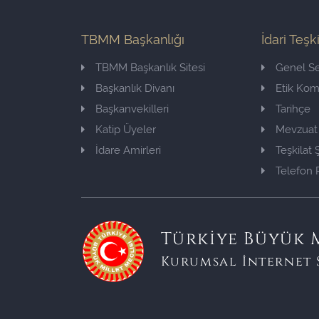
TBMM Başkanlığı
İdari Teşk
TBMM Başkanlık Sitesi
Genel Se
Başkanlık Divanı
Etik Ko
Başkanvekilleri
Tarihçe
Katip Üyeler
Mevzuat
İdare Amirleri
Teşkilat
Telefon 
Türkiye Büyük M
Kurumsal İnternet 