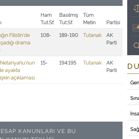
Ham
Basılmış
Tüm
ı
Tut.Sf.
Tut.Sf.
Metin
Partisi
ğın Filistin'de
108-
189-190
Tutanak
AK
aşadığı drama
Parti
ı
ı Netanyahu'nun
15-
194:195
Tutanak
AK
D
e ayakta
Parti
lişkin açıklaması
Gen
Sın
İns
Sağ
HESAP KANUNLARI VE BU