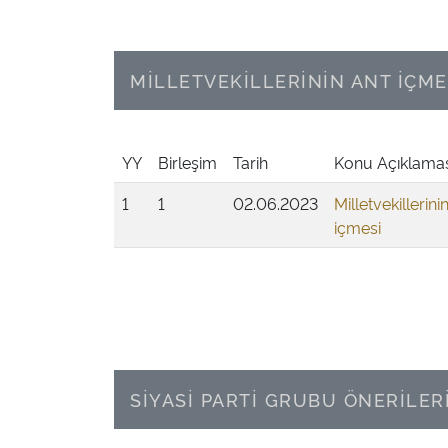
MİLLETVEKİLLERİNİN ANT İÇME
YY
Birleşim
Tarih
Konu Açıklamas
1
1
02.06.2023
Milletvekillerini
içmesi
SİYASİ PARTİ GRUBU ÖNERİLER