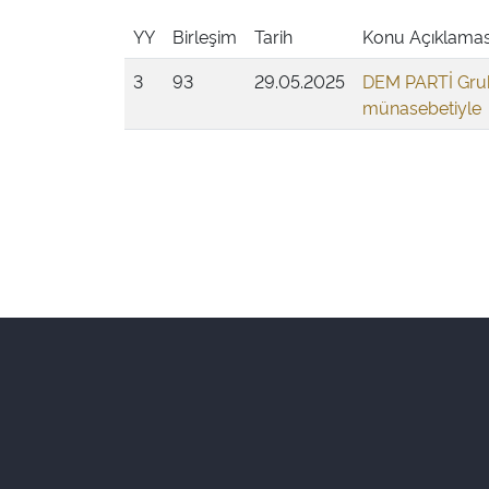
YY
Birleşim
Tarih
Konu Açıklamas
3
93
29.05.2025
DEM PARTİ Grub
münasebetiyle