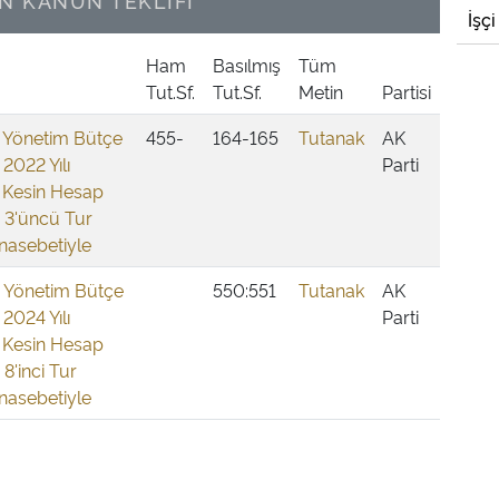
N KANUN TEKLİFİ
İşçi
Ham
Basılmış
Tüm
Tut.Sf.
Tut.Sf.
Metin
Partisi
i Yönetim Bütçe
455-
164-165
Tutanak
AK
 2022 Yılı
Parti
 Kesin Hesap
n 3'üncü Tur
nasebetiyle
i Yönetim Bütçe
550:551
Tutanak
AK
 2024 Yılı
Parti
 Kesin Hesap
 8'inci Tur
nasebetiyle