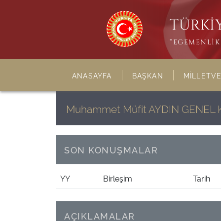
TÜRKİY
“EGEMENLİK 
ANASAYFA
BAŞKAN
MİLLETVE
Muhammet Müfit AYDIN GENE
SON KONUŞMALAR
YY
Birleşim
Tarih
AÇIKLAMALAR