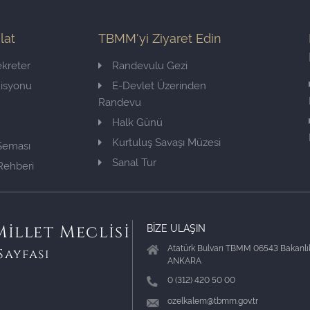
ilat
TBMM'yi Ziyaret Edin
kreter
Randevulu Gezi
misyonu
E-Devlet Üzerinden
Randevu
Halk Günü
Kurtuluş Savaşı Müzesi
 Şeması
Sanal Tur
Rehberi
BİZE ULAŞIN
illet Meclisi
Atatürk Bulvarı TBMM 06543 Bakanlık
Sayfası
ANKARA
0 (312) 420 50 00
ozelkalem@tbmm.gov.tr