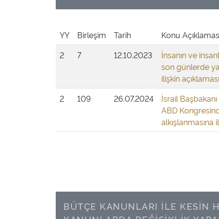
YY
Birleşim
Tarih
Konu Açıklamas
2
7
12.10.2023
İnsanın ve insanlı
son günlerde y
ilişkin açıklamas
2
109
26.07.2024
İsrail Başbakan
ABD Kongresind
alkışlanmasına i
BÜTÇE KANUNLARI İLE KESİN 