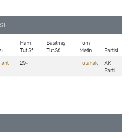
Sİ
Ham
Basılmış
Tüm
ı
Tut.Sf.
Tut.Sf.
Metin
Partisi
n ant
29-
Tutanak
AK
Parti
İ