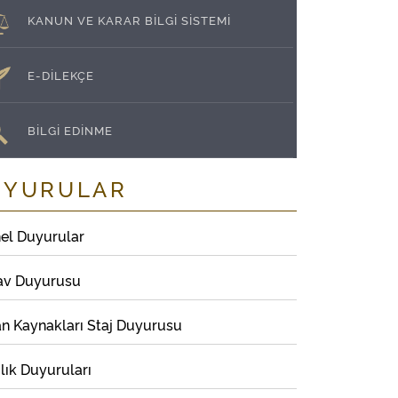
KANUN VE KARAR BİLGİ SİSTEMİ
E-DİLEKÇE
BİLGİ EDİNME
UYURULAR
el Duyurular
av Duyurusu
an Kaynakları Staj Duyurusu
lık Duyuruları