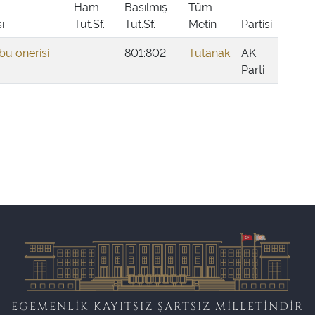
Ham
Basılmış
Tüm
ı
Tut.Sf.
Tut.Sf.
Metin
Partisi
u önerisi
801:802
Tutanak
AK
Parti
EGEMENLİK KAYITSIZ ŞARTSIZ MİLLETİNDİR