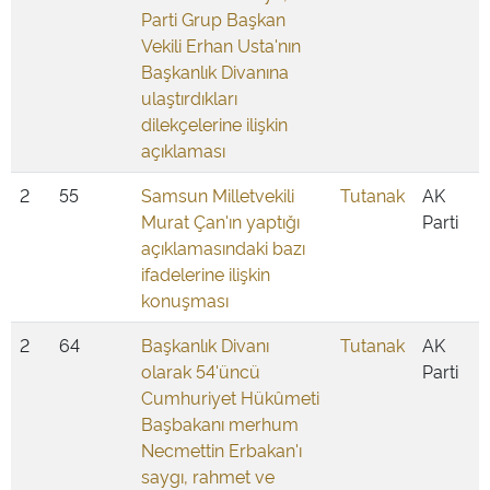
Parti Grup Başkan
Vekili Erhan Usta'nın
Başkanlık Divanına
ulaştırdıkları
dilekçelerine ilişkin
açıklaması
2
55
Samsun Milletvekili
Tutanak
AK
Murat Çan'ın yaptığı
Parti
açıklamasındaki bazı
ifadelerine ilişkin
konuşması
2
64
Başkanlık Divanı
Tutanak
AK
olarak 54'üncü
Parti
Cumhuriyet Hükûmeti
Başbakanı merhum
Necmettin Erbakan'ı
saygı, rahmet ve