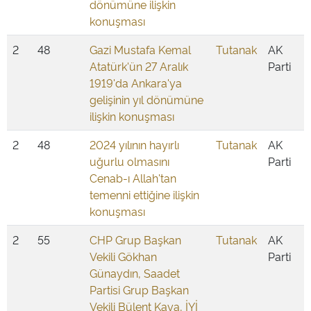
dönümüne ilişkin
konuşması
2
48
Gazi Mustafa Kemal
Tutanak
AK
Atatürk'ün 27 Aralık
Parti
1919'da Ankara'ya
gelişinin yıl dönümüne
ilişkin konuşması
2
48
2024 yılının hayırlı
Tutanak
AK
uğurlu olmasını
Parti
Cenab-ı Allah'tan
temenni ettiğine ilişkin
konuşması
2
55
CHP Grup Başkan
Tutanak
AK
Vekili Gökhan
Parti
Günaydın, Saadet
Partisi Grup Başkan
Vekili Bülent Kaya, İYİ