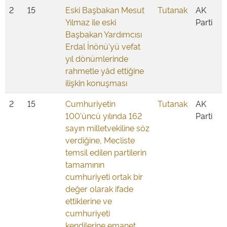
2
15
Eski Başbakan Mesut
Tutanak
AK
Yılmaz ile eski
Parti
Başbakan Yardımcısı
Erdal İnönü'yü vefat
yıl dönümlerinde
rahmetle yâd ettiğine
ilişkin konuşması
2
15
Cumhuriyetin
Tutanak
AK
100'üncü yılında 162
Parti
sayın milletvekiline söz
verdiğine, Mecliste
temsil edilen partilerin
tamamının
cumhuriyeti ortak bir
değer olarak ifade
ettiklerine ve
cumhuriyeti
kendilerine emanet