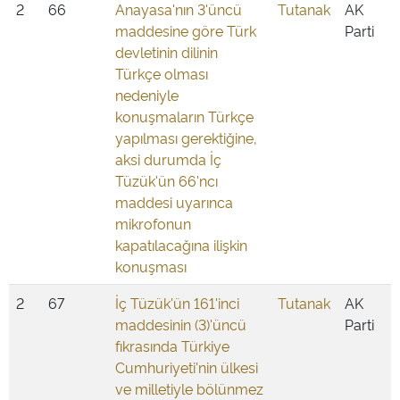
2
66
Anayasa'nın 3'üncü
Tutanak
AK
maddesine göre Türk
Parti
devletinin dilinin
Türkçe olması
nedeniyle
konuşmaların Türkçe
yapılması gerektiğine,
aksi durumda İç
Tüzük'ün 66'ncı
maddesi uyarınca
mikrofonun
kapatılacağına ilişkin
konuşması
2
67
İç Tüzük'ün 161'inci
Tutanak
AK
maddesinin (3)'üncü
Parti
fıkrasında Türkiye
Cumhuriyeti'nin ülkesi
ve milletiyle bölünmez