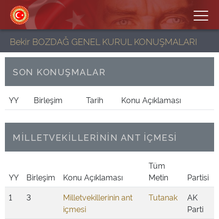
Bekir BOZDAĞ GENEL KURUL KONUŞMALARI
SON KONUŞMALAR
YY
Birleşim
Tarih
Konu Açıklaması
MİLLETVEKİLLERİNİN ANT İÇMESİ
Tüm
YY
Birleşim
Konu Açıklaması
Metin
Partisi
1
3
Milletvekillerinin ant
Tutanak
AK
içmesi
Parti