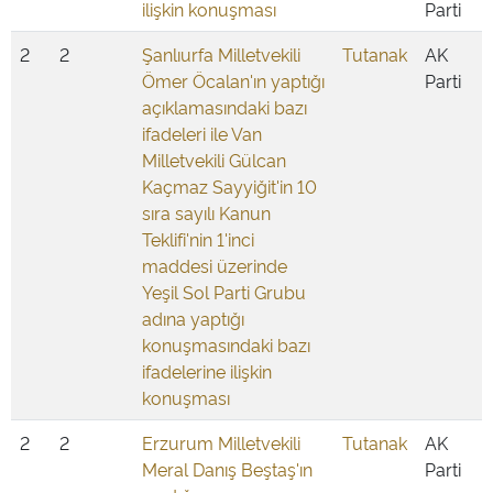
ilişkin konuşması
Parti
2
2
Şanlıurfa Milletvekili
Tutanak
AK
Ömer Öcalan'ın yaptığı
Parti
açıklamasındaki bazı
ifadeleri ile Van
Milletvekili Gülcan
Kaçmaz Sayyiğit'in 10
sıra sayılı Kanun
Teklifi'nin 1'inci
maddesi üzerinde
Yeşil Sol Parti Grubu
adına yaptığı
konuşmasındaki bazı
ifadelerine ilişkin
konuşması
2
2
Erzurum Milletvekili
Tutanak
AK
Meral Danış Beştaş'ın
Parti