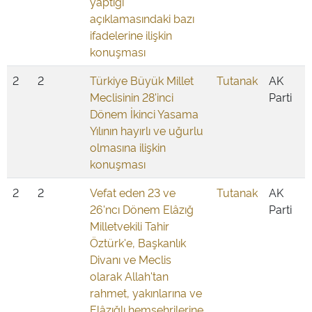
yaptığı
açıklamasındaki bazı
ifadelerine ilişkin
konuşması
2
2
Türkiye Büyük Millet
Tutanak
AK
Meclisinin 28'inci
Parti
Dönem İkinci Yasama
Yılının hayırlı ve uğurlu
olmasına ilişkin
konuşması
2
2
Vefat eden 23 ve
Tutanak
AK
26'ncı Dönem Elâzığ
Parti
Milletvekili Tahir
Öztürk'e, Başkanlık
Divanı ve Meclis
olarak Allah'tan
rahmet, yakınlarına ve
Elâzığlı hemşehrilerine