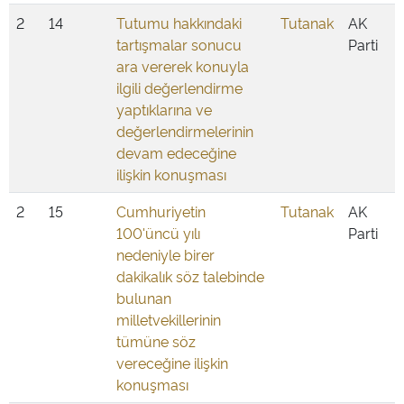
2
14
Tutumu hakkındaki
Tutanak
AK
tartışmalar sonucu
Parti
ara vererek konuyla
ilgili değerlendirme
yaptıklarına ve
değerlendirmelerinin
devam edeceğine
ilişkin konuşması
2
15
Cumhuriyetin
Tutanak
AK
100'üncü yılı
Parti
nedeniyle birer
dakikalık söz talebinde
bulunan
milletvekillerinin
tümüne söz
vereceğine ilişkin
konuşması