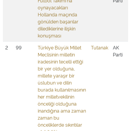
Futbol Takımı'na
Parti
oynayacakları
Hollanda maçında
gönülden başarılar
dilediklerine ilişkin
konuşması
2
99
Türkiye Büyük Millet
Tutanak
AK
Meclisinin milletin
Parti
iradesinin tecelli ettiği
bir yer olduğuna,
millete yaraşır bir
üslubun ve dilin
burada kullanılmasının
her milletvekilinin
önceliği olduğuna
inandığına ama zaman
zaman bu
önceliklerde sıkıntılar