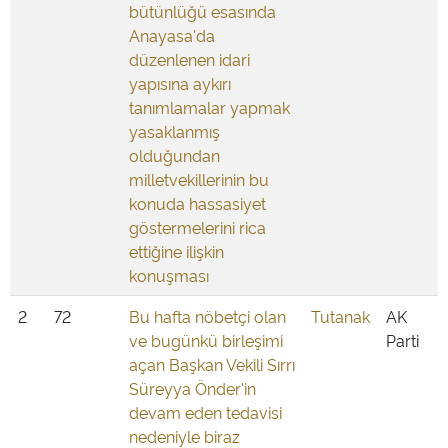
bütünlüğü esasında
Anayasa'da
düzenlenen idari
yapısına aykırı
tanımlamalar yapmak
yasaklanmış
olduğundan
milletvekillerinin bu
konuda hassasiyet
göstermelerini rica
ettiğine ilişkin
konuşması
2
72
Bu hafta nöbetçi olan
Tutanak
AK
ve bugünkü birleşimi
Parti
açan Başkan Vekili Sırrı
Süreyya Önder'in
devam eden tedavisi
nedeniyle biraz