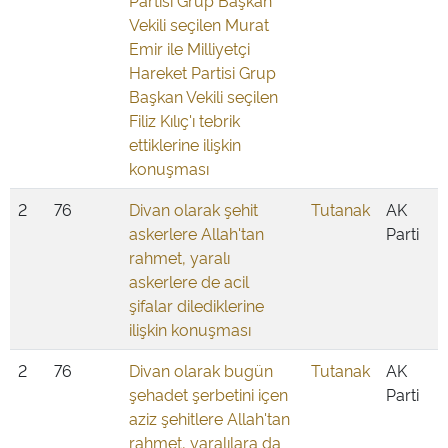
Partisi Grup Başkan
Vekili seçilen Murat
Emir ile Milliyetçi
Hareket Partisi Grup
Başkan Vekili seçilen
Filiz Kılıç'ı tebrik
ettiklerine ilişkin
konuşması
2
76
Divan olarak şehit
Tutanak
AK
askerlere Allah'tan
Parti
rahmet, yaralı
askerlere de acil
şifalar dilediklerine
ilişkin konuşması
2
76
Divan olarak bugün
Tutanak
AK
şehadet şerbetini içen
Parti
aziz şehitlere Allah'tan
rahmet, yaralılara da