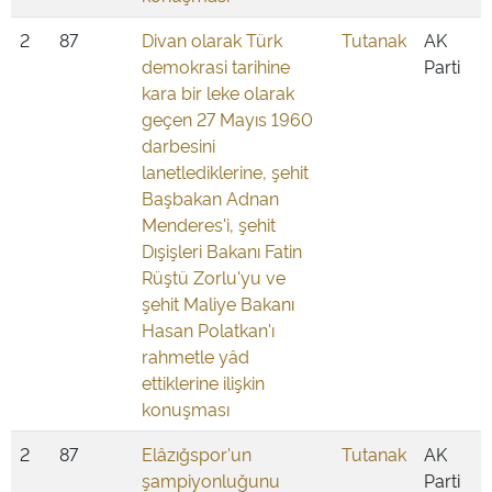
2
87
Divan olarak Türk
Tutanak
AK
demokrasi tarihine
Parti
kara bir leke olarak
geçen 27 Mayıs 1960
darbesini
lanetlediklerine, şehit
Başbakan Adnan
Menderes'i, şehit
Dışişleri Bakanı Fatin
Rüştü Zorlu'yu ve
şehit Maliye Bakanı
Hasan Polatkan'ı
rahmetle yâd
ettiklerine ilişkin
konuşması
2
87
Elâzığspor'un
Tutanak
AK
şampiyonluğunu
Parti