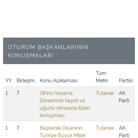
OTURUM BAŞKANLARININ
KONUŞMALARI
Tüm
YY
Birleşim
Konu Açıklaması
Metin
Partisi
1
7
28'inci Yasama
Tutanak
AK
Döneminin hayırlı ve
Parti
uğurlu olmasına ilişkin
konuşması
1
7
Başkanlık Divanının
Tutanak
AK
Türkiye Büyük Millet
Parti