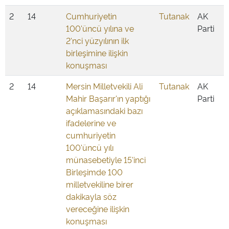
2
14
Cumhuriyetin
Tutanak
AK
100'üncü yılına ve
Parti
2'nci yüzyılının ilk
birleşimine ilişkin
konuşması
2
14
Mersin Milletvekili Ali
Tutanak
AK
Mahir Başarır'ın yaptığı
Parti
açıklamasındaki bazı
ifadelerine ve
cumhuriyetin
100'üncü yılı
münasebetiyle 15'inci
Birleşimde 100
milletvekiline birer
dakikayla söz
vereceğine ilişkin
konuşması