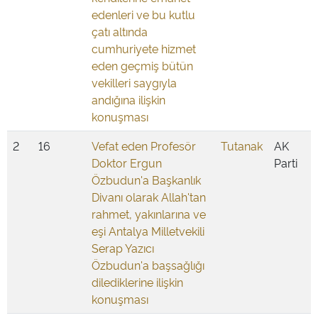
edenleri ve bu kutlu
çatı altında
cumhuriyete hizmet
eden geçmiş bütün
vekilleri saygıyla
andığına ilişkin
konuşması
2
16
Vefat eden Profesör
Tutanak
AK
Doktor Ergun
Parti
Özbudun'a Başkanlık
Divanı olarak Allah'tan
rahmet, yakınlarına ve
eşi Antalya Milletvekili
Serap Yazıcı
Özbudun'a başsağlığı
dilediklerine ilişkin
konuşması