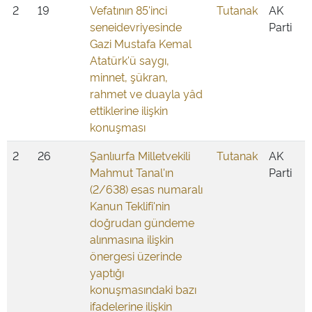
2
19
Vefatının 85'inci
Tutanak
AK
seneidevriyesinde
Parti
Gazi Mustafa Kemal
Atatürk'ü saygı,
minnet, şükran,
rahmet ve duayla yâd
ettiklerine ilişkin
konuşması
2
26
Şanlıurfa Milletvekili
Tutanak
AK
Mahmut Tanal'ın
Parti
(2/638) esas numaralı
Kanun Teklifi'nin
doğrudan gündeme
alınmasına ilişkin
önergesi üzerinde
yaptığı
konuşmasındaki bazı
ifadelerine ilişkin