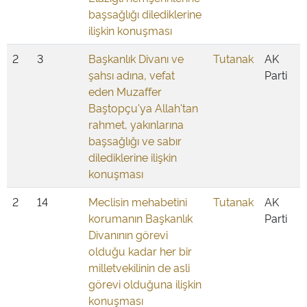
başsağlığı dilediklerine
ilişkin konuşması
2
3
Başkanlık Divanı ve
Tutanak
AK
şahsı adına, vefat
Parti
eden Muzaffer
Baştopçu'ya Allah'tan
rahmet, yakınlarına
başsağlığı ve sabır
dilediklerine ilişkin
konuşması
2
14
Meclisin mehabetini
Tutanak
AK
korumanın Başkanlık
Parti
Divanının görevi
olduğu kadar her bir
milletvekilinin de asli
görevi olduğuna ilişkin
konuşması