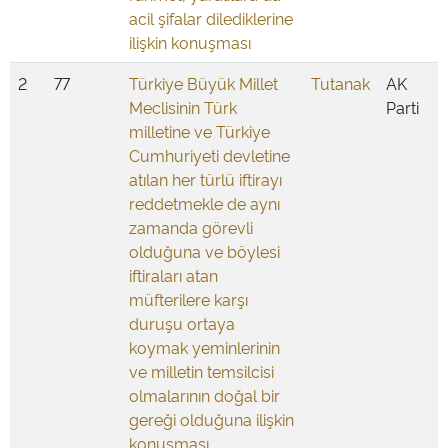
acil şifalar dilediklerine
ilişkin konuşması
2
77
Türkiye Büyük Millet
Tutanak
AK
Meclisinin Türk
Parti
milletine ve Türkiye
Cumhuriyeti devletine
atılan her türlü iftirayı
reddetmekle de aynı
zamanda görevli
olduğuna ve böylesi
iftiraları atan
müfterilere karşı
duruşu ortaya
koymak yeminlerinin
ve milletin temsilcisi
olmalarının doğal bir
gereği olduğuna ilişkin
konuşması