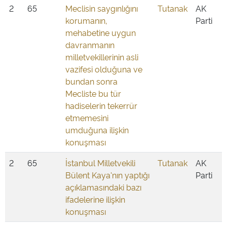
2
65
Meclisin saygınlığını
Tutanak
AK
korumanın,
Parti
mehabetine uygun
davranmanın
milletvekillerinin asli
vazifesi olduğuna ve
bundan sonra
Mecliste bu tür
hadiselerin tekerrür
etmemesini
umduğuna ilişkin
konuşması
2
65
İstanbul Milletvekili
Tutanak
AK
Bülent Kaya'nın yaptığı
Parti
açıklamasındaki bazı
ifadelerine ilişkin
konuşması