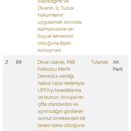
olabildiğine ve
Divanın, İç Tüzük
hükümlerini
uygulamak zorunda
kalmamasının en
büyük temennisi
olduğuna ilişkin
konuşması
2
99
Divan olarak, Millî
Tutanak
AK
Futbolcu Merih
Parti
Demiral'a verdiği
haksız ceza nedeniyle
UEFA'yı kınadıklarına
ve bunun, Avrupa'nın
çifte standardını ve
ayrımcılığını gösteren
somut örneklerden bir
tanesi daha olduğuna