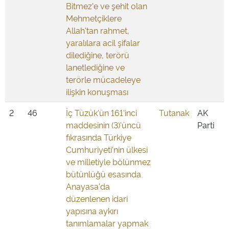
Bitmez'e ve şehit olan
Mehmetçiklere
Allah'tan rahmet,
yaralılara acil şifalar
dilediğine, terörü
lanetlediğine ve
terörle mücadeleye
ilişkin konuşması
2
46
İç Tüzük'ün 161'inci
Tutanak
AK
maddesinin (3)'üncü
Parti
fıkrasında Türkiye
Cumhuriyeti'nin ülkesi
ve milletiyle bölünmez
bütünlüğü esasında
Anayasa'da
düzenlenen idari
yapısına aykırı
tanımlamalar yapmak