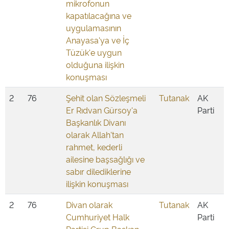
mikrofonun
kapatılacağına ve
uygulamasının
Anayasa'ya ve İç
Tüzük'e uygun
olduğuna ilişkin
konuşması
2
76
Şehit olan Sözleşmeli
Tutanak
AK
Er Rıdvan Gürsoy'a
Parti
Başkanlık Divanı
olarak Allah'tan
rahmet, kederli
ailesine başsağlığı ve
sabır dilediklerine
ilişkin konuşması
2
76
Divan olarak
Tutanak
AK
Cumhuriyet Halk
Parti