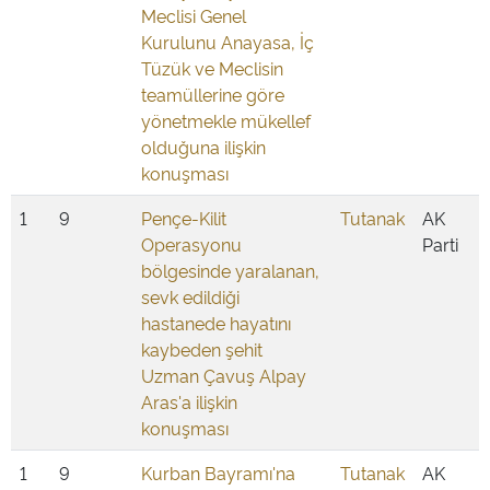
Meclisi Genel
Kurulunu Anayasa, İç
Tüzük ve Meclisin
teamüllerine göre
yönetmekle mükellef
olduğuna ilişkin
konuşması
1
9
Pençe-Kilit
Tutanak
AK
Operasyonu
Parti
bölgesinde yaralanan,
sevk edildiği
hastanede hayatını
kaybeden şehit
Uzman Çavuş Alpay
Aras'a ilişkin
konuşması
1
9
Kurban Bayramı'na
Tutanak
AK