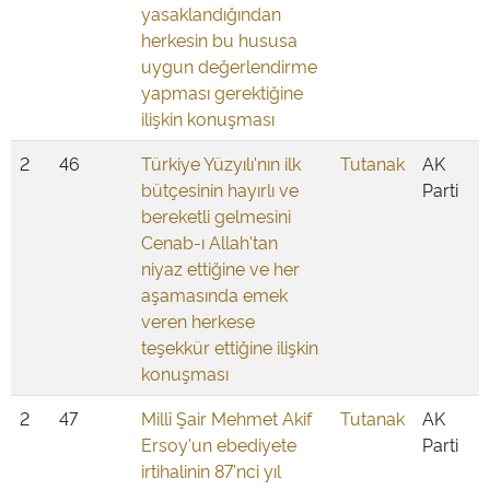
yasaklandığından
herkesin bu hususa
uygun değerlendirme
yapması gerektiğine
ilişkin konuşması
2
46
Türkiye Yüzyılı'nın ilk
Tutanak
AK
bütçesinin hayırlı ve
Parti
bereketli gelmesini
Cenab-ı Allah'tan
niyaz ettiğine ve her
aşamasında emek
veren herkese
teşekkür ettiğine ilişkin
konuşması
2
47
Millî Şair Mehmet Akif
Tutanak
AK
Ersoy'un ebediyete
Parti
irtihalinin 87'nci yıl