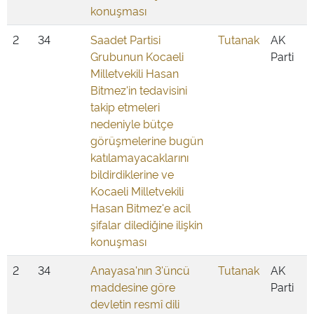
konuşması
2
34
Saadet Partisi
Tutanak
AK
Grubunun Kocaeli
Parti
Milletvekili Hasan
Bitmez'in tedavisini
takip etmeleri
nedeniyle bütçe
görüşmelerine bugün
katılamayacaklarını
bildirdiklerine ve
Kocaeli Milletvekili
Hasan Bitmez'e acil
şifalar dilediğine ilişkin
konuşması
2
34
Anayasa'nın 3'üncü
Tutanak
AK
maddesine göre
Parti
devletin resmî dili