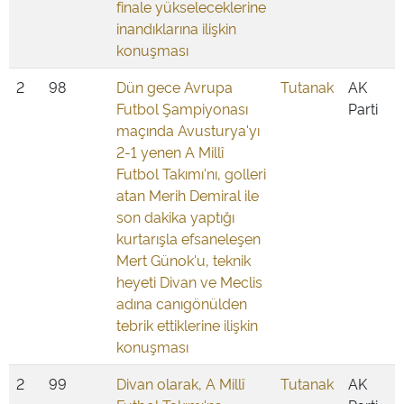
finale yükseleceklerine
inandıklarına ilişkin
konuşması
2
98
Dün gece Avrupa
Tutanak
AK
Futbol Şampiyonası
Parti
maçında Avusturya'yı
2-1 yenen A Millî
Futbol Takımı'nı, golleri
atan Merih Demiral ile
son dakika yaptığı
kurtarışla efsaneleşen
Mert Günok'u, teknik
heyeti Divan ve Meclis
adına canıgönülden
tebrik ettiklerine ilişkin
konuşması
2
99
Divan olarak, A Millî
Tutanak
AK