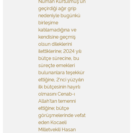
Numan Kurtulmuş'un
geçirdiği ağır grip
nedeniyle bugünkü
birleşime
katılamadığına ve
kendisine geçmiş
olsun dileklerini
ilettiklerine; 2024 yılı
bütçe sürecine, bu
süreçte emekleri
bulunanlara teşekkür
ettiğine, 2'nci yüzyılın
ilk bütçesinin hayırlı
olmasını Cenab-ı
Allah'tan temenni
ettiğine; bütçe
görüşmelerinde vefat
eden Kocaeli
Milletvekili Hasan