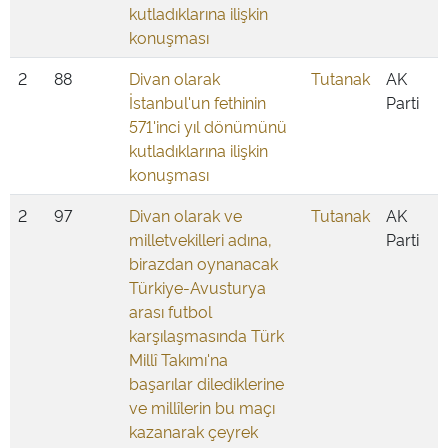
kutladıklarına ilişkin
konuşması
2
88
Divan olarak
Tutanak
AK
İstanbul'un fethinin
Parti
571'inci yıl dönümünü
kutladıklarına ilişkin
konuşması
2
97
Divan olarak ve
Tutanak
AK
milletvekilleri adına,
Parti
birazdan oynanacak
Türkiye-Avusturya
arası futbol
karşılaşmasında Türk
Millî Takımı'na
başarılar dilediklerine
ve millîlerin bu maçı
kazanarak çeyrek