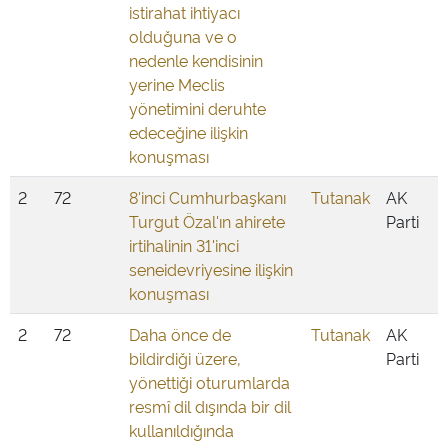
istirahat ihtiyacı
olduğuna ve o
nedenle kendisinin
yerine Meclis
yönetimini deruhte
edeceğine ilişkin
konuşması
2
72
8'inci Cumhurbaşkanı
Tutanak
AK
Turgut Özal'ın ahirete
Parti
irtihalinin 31'inci
seneidevriyesine ilişkin
konuşması
2
72
Daha önce de
Tutanak
AK
bildirdiği üzere,
Parti
yönettiği oturumlarda
resmî dil dışında bir dil
kullanıldığında