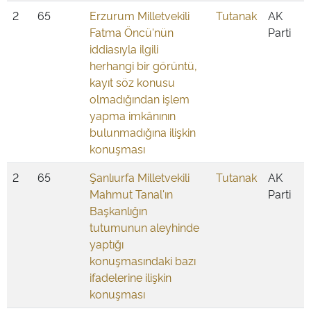
2
65
Erzurum Milletvekili
Tutanak
AK
Fatma Öncü'nün
Parti
iddiasıyla ilgili
herhangi bir görüntü,
kayıt söz konusu
olmadığından işlem
yapma imkânının
bulunmadığına ilişkin
konuşması
2
65
Şanlıurfa Milletvekili
Tutanak
AK
Mahmut Tanal'ın
Parti
Başkanlığın
tutumunun aleyhinde
yaptığı
konuşmasındaki bazı
ifadelerine ilişkin
konuşması