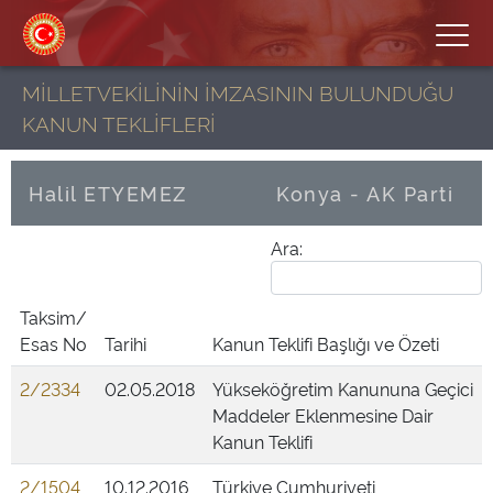
MİLLETVEKİLİNİN İMZASININ BULUNDUĞU
KANUN TEKLİFLERİ
Halil ETYEMEZ
Konya - AK Parti
Ara:
Taksim/
Esas No
Tarihi
Kanun Teklifi Başlığı ve Özeti
2/2334
02.05.2018
Yükseköğretim Kanununa Geçici
Maddeler Eklenmesine Dair
Kanun Teklifi
2/1504
10.12.2016
Türkiye Cumhuriyeti