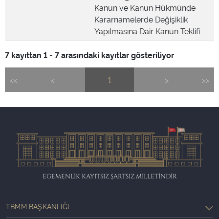
Kanun ve Kanun Hükmünde
Kararnamelerde Değişiklik
Yapılmasına Dair Kanun Teklifi
7 kayıttan 1 - 7 arasındaki kayıtlar gösteriliyor
<<
<
1
>
>>
EGEMENLİK KAYITSIZ ŞARTSIZ MİLLETİNDİR
TBMM BAŞKANLIĞI