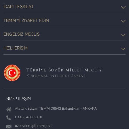
İDARI TEŞKILAT
TBMM'YI ZIYARET EDIN
ENGELSIZ MECLIS
HIZLI ERIŞIM
Türkiye Büyük Millet Meclisi
Kurumsal İnternet Sayfası
BİZE ULAŞIN
Atatürk Bulvarı TBMM 06543 Bakanlıklar - ANKARA
0 (312) 420 50 00
ozelkalem@tbmm.gov.tr