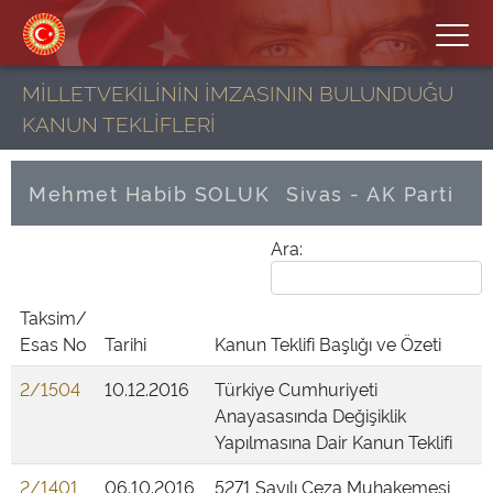
MİLLETVEKİLİNİN İMZASININ BULUNDUĞU
KANUN TEKLİFLERİ
Mehmet Habib SOLUK
Sivas - AK Parti
Ara:
Taksim/
Esas No
Tarihi
Kanun Teklifi Başlığı ve Özeti
2/1504
10.12.2016
Türkiye Cumhuriyeti
Anayasasında Değişiklik
Yapılmasına Dair Kanun Teklifi
2/1401
06.10.2016
5271 Sayılı Ceza Muhakemesi