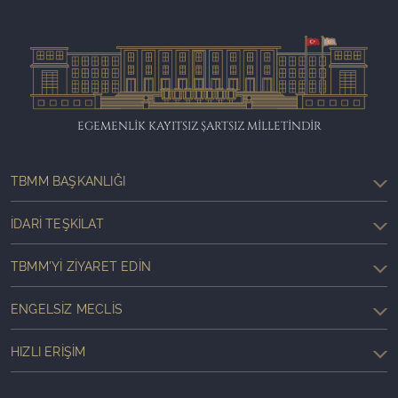
EGEMENLİK KAYITSIZ ŞARTSIZ MİLLETİNDİR
TBMM BAŞKANLIĞI
İDARI TEŞKILAT
TBMM'YI ZIYARET EDIN
ENGELSIZ MECLIS
HIZLI ERIŞIM