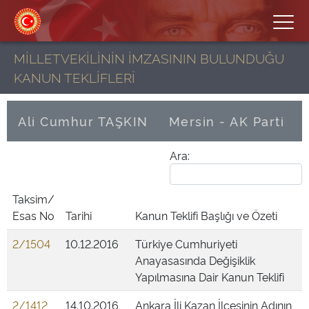
MİLLETVEKİLİNİN İMZASININ BULUNDUĞU
KANUN TEKLİFLERİ
Ali Cumhur TAŞKIN
Mersin - AK Parti
Ara:
Taksim/
Esas No
Tarihi
Kanun Teklifi Başlığı ve Özeti
2/1504
10.12.2016
Türkiye Cumhuriyeti
Anayasasında Değişiklik
Yapılmasına Dair Kanun Teklifi
2/1412
14.10.2016
Ankara İli Kazan İlçesinin Adının