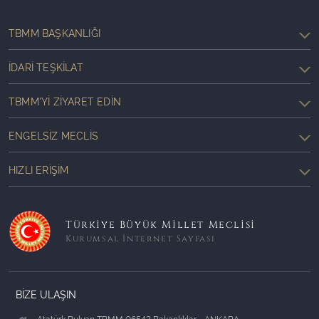
TBMM BAŞKANLIĞI
İDARI TEŞKILAT
TBMM'YI ZIYARET EDIN
ENGELSIZ MECLIS
HIZLI ERIŞIM
Türkiye Büyük Millet Meclisi
Kurumsal İnternet Sayfası
BİZE ULAŞIN
Atatürk Bulvarı TBMM 06543 Bakanlıklar - ANKARA