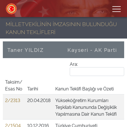
MİLLETVEKİLİNİN İMZASININ BULUNDUĞU
KANUN TEKLİFLERİ
Taner YILDIZ
Kayseri - AK Parti
Ara:
Taksim/
Esas No
Tarihi
Kanun Teklifi Başlığı ve Özeti
2/2313
20.04.2018
Yükseköğretim Kurumları
Teşkilatı Kanununda Değişiklik
Yapılmasına Dair Kanun Teklifi
2/1504
10.12.2016
Türkiye Cumhuriyeti