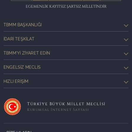
EGEMENLİK KAYITSIZ ŞARTSIZ MİLLETİNDİR
TBMM BAŞKANLIĞI
İDARI TEŞKILAT
TBMM'YI ZIYARET EDIN
ENGELSIZ MECLIS
HIZLI ERIŞIM
Türkiye Büyük Millet Meclisi
Kurumsal İnternet Sayfası