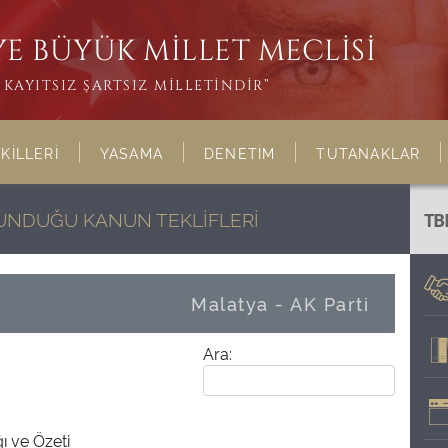
E BÜYÜK MİLLET MECLİSİ
KAYITSIZ ŞARTSIZ MİLLETİNDİR”
KİLLERİ
YASAMA
DENETİM
TUTANAKLAR
LUNDUĞU KANUN TEKLİFLERİ
TB
Malatya - AK Parti
Ara:
ğı ve Özeti