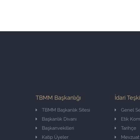
TBMM Başkanlığı
İdari Teşk
TBMM Başkanlık Sitesi
Genel Se
Başkanlık Divanı
Etik Ko
Başkanvekilleri
Tarihçe
Katip Üyeler
Mevzuat