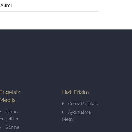
 Alımı
Engelsiz
Hızlı Erişim
Meclis
Çerez Politikası
İşitme
Aydınlatma
Engelliler
Metni
Görme