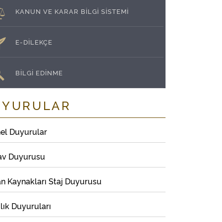
KANUN VE KARAR BİLGİ SİSTEMİ
E-DİLEKÇE
BİLGİ EDİNME
UYURULAR
el Duyurular
av Duyurusu
an Kaynakları Staj Duyurusu
lık Duyuruları