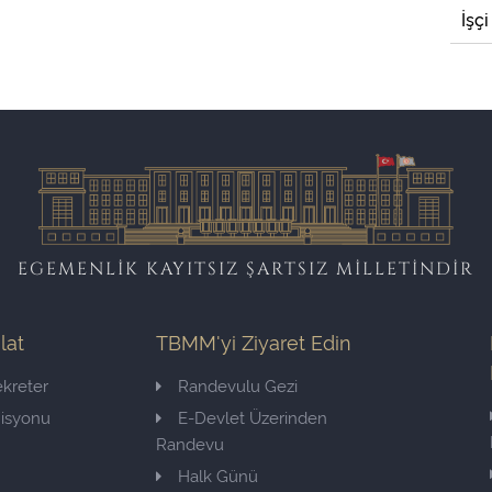
İşçi
EGEMENLİK KAYITSIZ ŞARTSIZ MİLLETİNDİR
ilat
TBMM'yi Ziyaret Edin
kreter
Randevulu Gezi
misyonu
E-Devlet Üzerinden
Randevu
Halk Günü