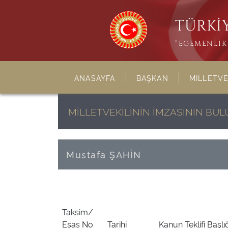
TÜRKİY
“EGEMENLİK 
ANASAYFA
BAŞKAN
MİLLETVE
MİLLETVEKİLİNİN İMZASININ BU
Mustafa ŞAHİN
Taksim/
Esas No
Tarihi
Kanun Teklifi Başlı