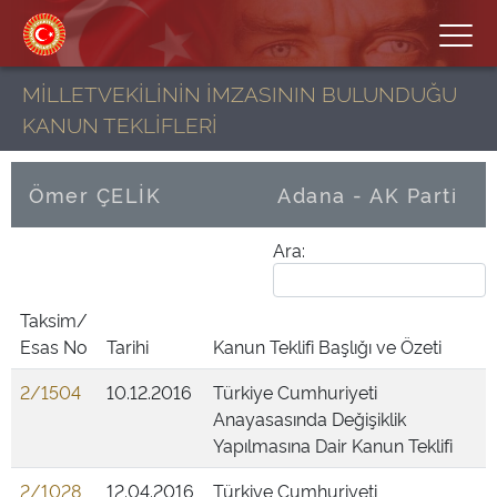
MİLLETVEKİLİNİN İMZASININ BULUNDUĞU
KANUN TEKLİFLERİ
Ömer ÇELİK
Adana - AK Parti
Ara:
Taksim/
Esas No
Tarihi
Kanun Teklifi Başlığı ve Özeti
2/1504
10.12.2016
Türkiye Cumhuriyeti
Anayasasında Değişiklik
Yapılmasına Dair Kanun Teklifi
2/1028
12.04.2016
Türkiye Cumhuriyeti