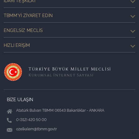
İDARI TEŞKILAT
TBMM'YI ZIYARET EDIN
ENGELSIZ MECLIS
HIZLI ERIŞIM
Türkiye Büyük Millet Meclisi
Kurumsal İnternet Sayfası
BİZE ULAŞIN
Atatürk Bulvarı TBMM 06543 Bakanlıklar - ANKARA
0 (312) 420 50 00
ozelkalem@tbmm.gov.tr