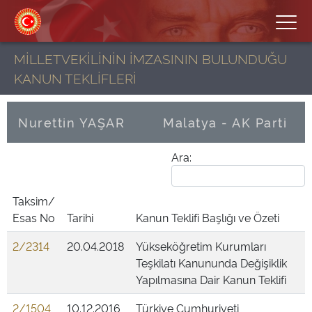
MİLLETVEKİLİNİN İMZASININ BULUNDUĞU
KANUN TEKLİFLERİ
Nurettin YAŞAR
Malatya - AK Parti
Ara:
Taksim/
Esas No
Tarihi
Kanun Teklifi Başlığı ve Özeti
2/2314
20.04.2018
Yükseköğretim Kurumları
Teşkilatı Kanununda Değişiklik
Yapılmasına Dair Kanun Teklifi
2/1504
10.12.2016
Türkiye Cumhuriyeti