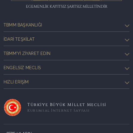
EGEMENLİK KAYITSIZ ŞARTSIZ MİLLETİNDİR
TBMM BAŞKANLIĞI
İDARI TEŞKILAT
TBMM'YI ZIYARET EDIN
ENGELSIZ MECLIS
HIZLI ERIŞIM
Türkiye Büyük Millet Meclisi
Kurumsal İnternet Sayfası