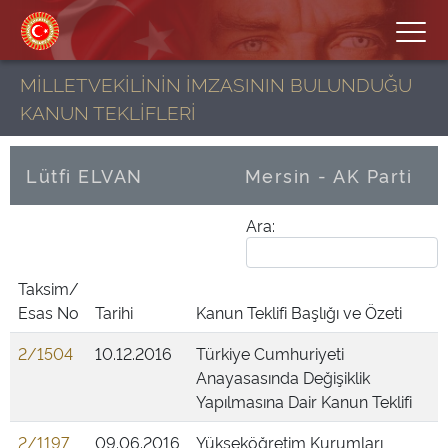
MİLLETVEKİLİNİN İMZASININ BULUNDUĞU
KANUN TEKLİFLERİ
Lütfi ELVAN
Mersin - AK Parti
Ara:
Taksim/
Esas No
Tarihi
Kanun Teklifi Başlığı ve Özeti
2/1504
10.12.2016
Türkiye Cumhuriyeti
Anayasasında Değişiklik
Yapılmasına Dair Kanun Teklifi
2/1197
09.06.2016
Yükseköğretim Kurumları