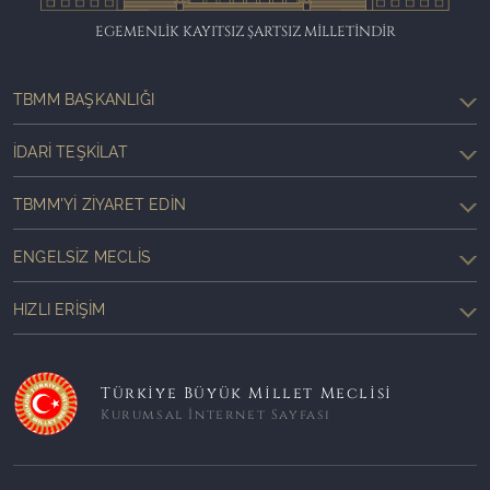
EGEMENLİK KAYITSIZ ŞARTSIZ MİLLETİNDİR
TBMM BAŞKANLIĞI
İDARI TEŞKILAT
TBMM'YI ZIYARET EDIN
ENGELSIZ MECLIS
HIZLI ERIŞIM
Türkiye Büyük Millet Meclisi
Kurumsal İnternet Sayfası