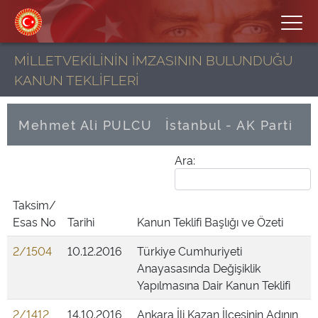
MİLLETVEKİLİNİN İMZASININ BULUNDUĞU
KANUN TEKLİFLERİ
Mehmet Ali PULCU
İstanbul - AK Parti
Ara:
Taksim/
Esas No
Tarihi
Kanun Teklifi Başlığı ve Özeti
2/1504
10.12.2016
Türkiye Cumhuriyeti
Anayasasında Değişiklik
Yapılmasına Dair Kanun Teklifi
2/1412
14.10.2016
Ankara İli Kazan İlçesinin Adının