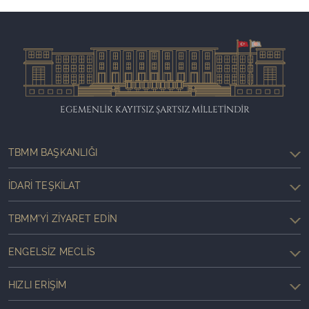
EGEMENLİK KAYITSIZ ŞARTSIZ MİLLETİNDİR
TBMM BAŞKANLIĞI
İDARI TEŞKILAT
TBMM'YI ZIYARET EDIN
ENGELSIZ MECLIS
HIZLI ERIŞIM