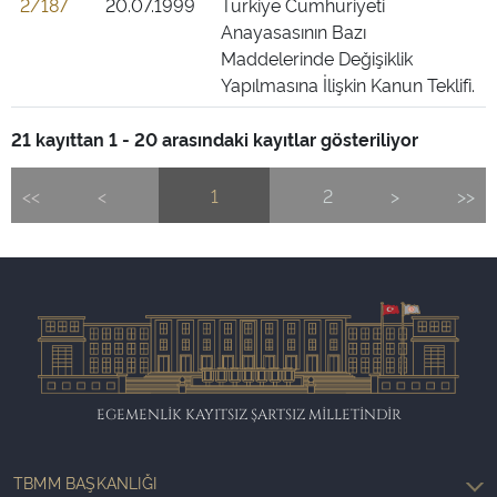
2/187
20.07.1999
Türkiye Cumhuriyeti
Anayasasının Bazı
Maddelerinde Değişiklik
Yapılmasına İlişkin Kanun Teklifi.
21 kayıttan 1 - 20 arasındaki kayıtlar gösteriliyor
<<
<
1
2
>
>>
EGEMENLİK KAYITSIZ ŞARTSIZ MİLLETİNDİR
TBMM BAŞKANLIĞI