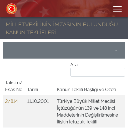
MİLLETVEKİLİNİN İMZASININ BULUNDUĞU
KANUN TEKLİFLERİ
-
Ara:
Taksim/
Esas No
Tarihi
Kanun Teklifi Başlığı ve Özeti
2/814
11.10.2001
Türkiye Büyük Millet Meclisi
İçtüzüğünün 139 ve 148 inci
Maddelerinin Değiştirilmesine
İlişkin İçtüzük Teklifi