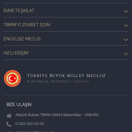
İDARI TEŞKILAT
TBMM'YI ZIYARET EDIN
ENGELSIZ MECLIS
HIZLI ERIŞIM
Türkiye Büyük Millet Meclisi
Kurumsal İnternet Sayfası
BİZE ULAŞIN
Atatürk Bulvarı TBMM 06543 Bakanlıklar - ANKARA
0 (312) 420 50 00