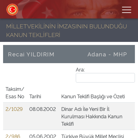
MİLLETVEKİLİNİN İMZASININ BULUNDUĞU
KANUN TEKLİFLERİ
Recai YILDIRIM
Adana - MHP
Ara:
Taksim/
Esas No
Tarihi
Kanun Teklifi Başlığı ve Özeti
2/1029
08.08.2002
Dinar Adı İle Yeni Bir İl
Kurulması Hakkında Kanun
Teklifi
2/986
05.06.2002
Türkiye Büyük Millet Meclisi