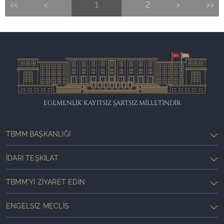
<<
<
1
2
>
>>
EGEMENLİK KAYITSIZ ŞARTSIZ MİLLETİNDİR
TBMM BAŞKANLIĞI
İDARI TEŞKILAT
TBMM'YI ZIYARET EDIN
ENGELSIZ MECLIS